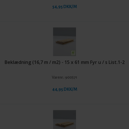
udendørs brug, har vi et omfattende sortiment, der dækker enhver smag
54,95 DKK/M
og stil. Vores beklædningsbrædder egner sig godt til facadebeklædning,
da de er produceret af holdbare materialer og i profiler, der sikrer et flot
og ensartet udtryk. Træ fungerer isolerende og kan være med til at
reducere varmetab. Når du vælger beklædningsbrædder fra os, får du
ikke kun flotte løsninger, men også funktionelle og bæredygtige
materialer.
Find den rette profil
Beklædning (16,7 m / m2) - 15 x 61 mm Fyr u / s List.1-2
Vi ved, hvor vigtigt det er at vælge den rette profil, når det kommer til
beklædningsbrædder. Derfor tilbyder vi en lang række profiler, så du let
Varenr.:
900571
kan finde det perfekte match til din bygning. Uanset om du foretrækker
en ru eller glat overflade, eller har præferencer for en bestemt
44,95 DKK/M
samlingstype som TGVV eller TGU, så har vi de rette
beklædningsbrædder til formålet.
Hos Københavns Listefabrik er vi stolte af at kunne tilbyde
beklædningsbrædder i høj kvalitet til konkurrencedygtige priser. Vi tror
på, at god kvalitet ikke behøver at koste en formue. Derfor har vi altid
fokus på at levere beklædningsbrædder, som kombinerer solidt