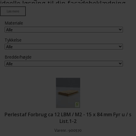
ideelle løsning til din facadebeklædning
Læs mere
Hos Københavns Listefabrik finder du et bredt udvalg af
beklædningsbrædder til både udvendig og indvendig brug. Uanset om du
Materiale
står over for et nybyggeri, en renovering eller blot ønsker at opgradere
dit hjems æstetiske udtryk, er vores beklædningsbrædder den ideelle
løsning. Vi har et stort udvalg i gran og fyr u/s – med profiler som TGVV,
Tykkelse
TGU, Ru og Glat – så du kan finde netop den type beklædningsbrædder,
der matcher dit projekt.
Bredde/højde
Vores beklædningsbrædder bruges ofte til facadebeklædning,
loftbeklædning og portbeklædning, hvor der stilles krav til både æstetik
og holdbarhed. Træbeklædning er en populær løsning, fordi det giver en
naturlig og varm fremtoning, som samtidig er tidløs og klassisk. Vi
tilbyder beklædningsbrædder, der passer perfekt til både moderne og
traditionelle byggerier.
Perlestaf Forbrug ca 12 LBM / M2 - 15 x 84 mm Fyr u / s
Træbeklædning til alle behov
List.1-2
Varenr.:
900570
Uanset om du er på udkig efter beklædningsbrædder til indendørs eller