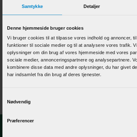
Samtykke
Detaljer
149,95 DKK/M
Denne hjemmeside bruger cookies
Vi bruger cookies til at tilpasse vores indhold og annoncer, til
funktioner til sociale medier og til at analysere vores trafik. 
oplysninger om din brug af vores hjemmeside med vores part
sociale medier, annonceringspartnere og analysepartnere. V
kombinere disse data med andre oplysninger, du har givet d
TGV Vægbeklædn.- KUN INDENDØRS - 15,5 x 110 mm
Ask
har indsamlet fra din brug af deres tjenester.
Varenr.:
901985
Samtykkevalg
179,95 DKK/M
Nødvendig
Præferencer
Kontakt os