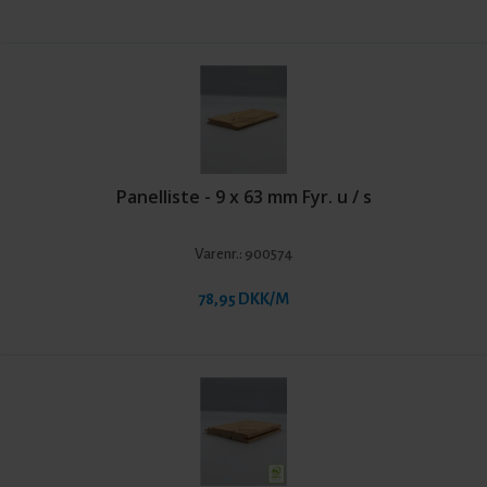
Panelliste - 9 x 63 mm Fyr. u / s
Varenr.:
900574
78,95 DKK/M