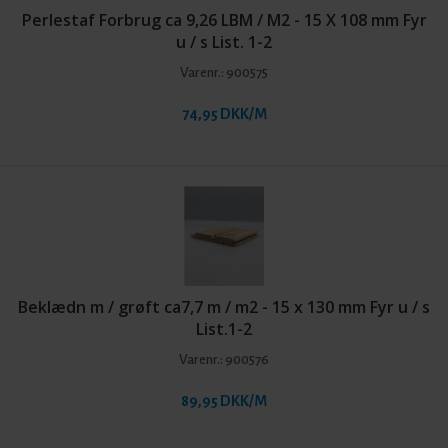
Perlestaf Forbrug ca 9,26 LBM / M2 - 15 X 108 mm Fyr
u / s List. 1-2
Varenr.:
900575
74,95 DKK/M
Beklædn m / grøft ca7,7 m / m2 - 15 x 130 mm Fyr u / s
List.1-2
Varenr.:
900576
89,95 DKK/M