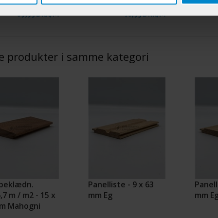
89,95 DKK/M
78,95 DKK/M
e produkter i samme kategori
beklædn.
Panelliste - 9 x 63
Panell
,7 m / m2 - 15 x
mm Eg
mm E
m Mahogni