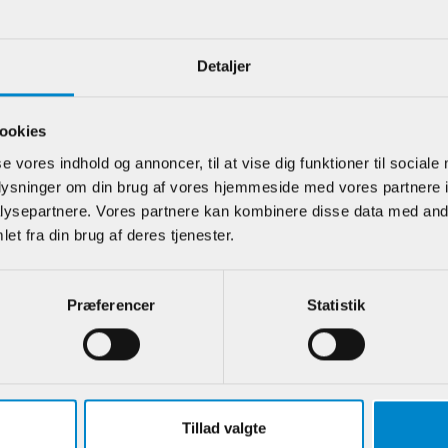
Detaljer
e kunder har også kigget på
ookies
se vores indhold og annoncer, til at vise dig funktioner til sociale
oplysninger om din brug af vores hjemmeside med vores partnere i
ysepartnere. Vores partnere kan kombinere disse data med andr
et fra din brug af deres tjenester.
Præferencer
Statistik
et & Børstet
Panelliste - 9 x 63
Panell
ædn. - 15 x 130
mm Fyr. u / s
mm Fyr
r List.
Tillad valgte
.:
900585
Varenr.:
900573
Varenr.: