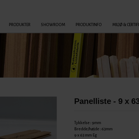
PRODUKTER
SHOWROOM
PRODUKTINFO
MILJØ & CERTIF
Panelliste - 9 x 
Tykkelse :
9mm
Bredde/højde :
63mm
9 x 63 mm Eg