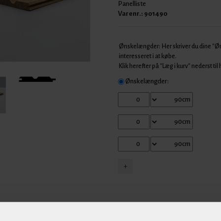
Panelliste
Varenr.:
901490
Ønskelængder: Her skriver du dine "
interesseret i at købe.
Klik herefter på "Læg i kurv" nederst til
Ønskelængder: