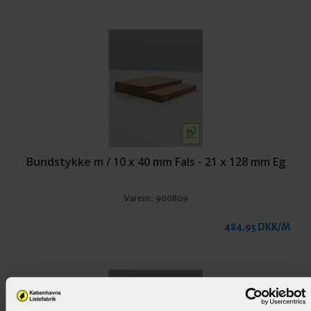
Bundstykke m / 10 x 40 mm Fals - 21 x 128 mm Eg
Varenr.:
900809
484,95 DKK/M