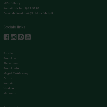
2860 Søborg
39 27 60 90
Kontakt telefon:
Email:
kbhlistefabrik@kbhlistefabrik.dk
Sociale links
Forside
Produkter
Showroom
Produktinfo
Miljø & Certificering
Om os
Kontakt
Varekurv
Min konto