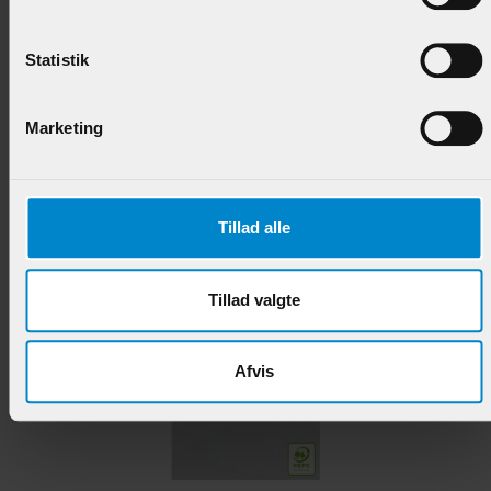
Bundstykke m / 13 x 35 mm fals - 27 x 118 mm Eg
Statistik
Varenr.:
900818
Marketing
524,95 DKK/M
Tillad alle
Andre produkter i samme kategori
Tillad valgte
Afvis