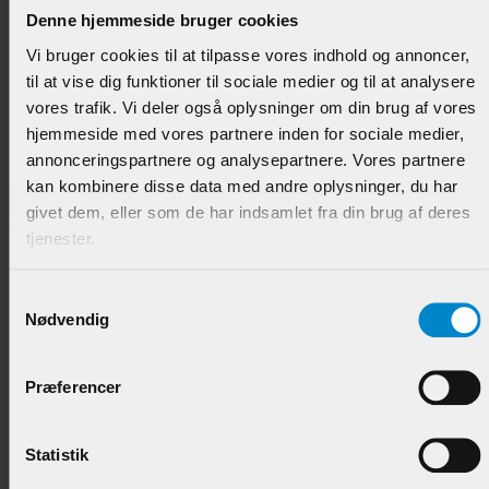
Varenr.:
901296
Denne hjemmeside bruger cookies
Vi bruger cookies til at tilpasse vores indhold og annoncer,
89,95 DKK/M
til at vise dig funktioner til sociale medier og til at analysere
vores trafik. Vi deler også oplysninger om din brug af vores
hjemmeside med vores partnere inden for sociale medier,
annonceringspartnere og analysepartnere. Vores partnere
kan kombinere disse data med andre oplysninger, du har
givet dem, eller som de har indsamlet fra din brug af deres
tjenester.
Samtykkevalg
Nødvendig
Høvlet & Børstet Beklædn. - 15 x 130 mm Fyr List.
Præferencer
Varenr.:
900585
89,95 DKK/M
Statistik