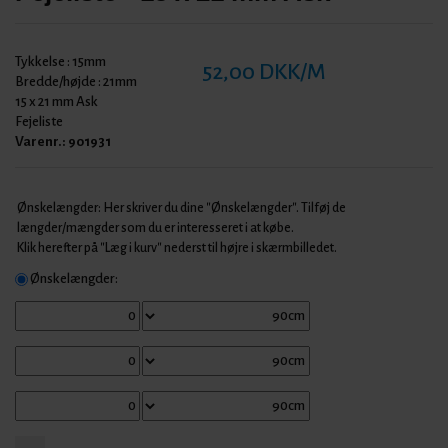
Tykkelse :
15mm
52,00 DKK/M
Bredde/højde :
21mm
15 x 21 mm Ask
Fejeliste
Varenr.:
901931
Ønskelængder: Her skriver du dine "Ønskelængder". Tilføj de
længder/mængder som du er interesseret i at købe.
Klik herefter på "Læg i kurv" nederst til højre i skærmbilledet.
Ønskelængder: