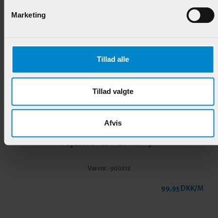
Marketing
Andre produkter i samme kategori
Tillad alle
Tillad valgte
Afvis
Fejeliste - 33 x 33 mm Fyr
Varenr.:
900212
99,95 DKK/M