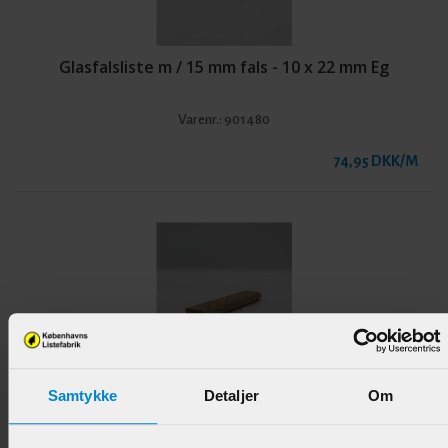
Glasfalsliste m / 15 mm fals - 10 x 22 mm Eg
Varenr.:
901480
74,95 DKK/M
Samtykke
Detaljer
Om
Glasfalsliste m / 15 mm fals - 10 x 22 mm Teak -
UDGÅR!