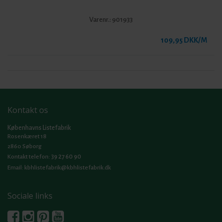
Varenr.:
901933
109,95 DKK/M
Kontakt os
Københavns Listefabrik
Rosenkæret 18
2860 Søborg
39 27 60 90
Kontakt telefon:
Email:
kbhlistefabrik@kbhlistefabrik.dk
Sociale links