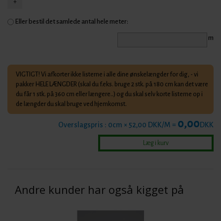
Eller bestil det samlede antal hele meter:
m
VIGTIGT! Vi afkorter ikke listerne i alle dine ønskelængder for dig, - vi
pakker HELE LÆNGDER (skal du f.eks. bruge 2 stk. på 180 cm kan det være
du får 1 stk. på 360 cm eller længere..) og du skal selv korte listerne op i
de længder du skal bruge ved hjemkomst.
0,00
Overslagspris :
0
cm × 52,00 DKK/M =
DKK
Andre kunder har også kigget på