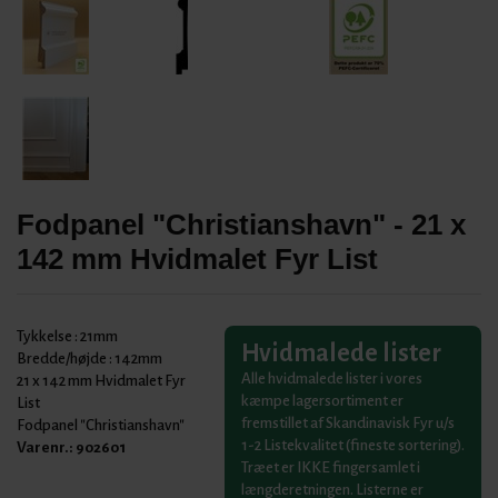
Fodpanel "Christianshavn" - 21 x
142 mm Hvidmalet Fyr List
Tykkelse :
21mm
Hvidmalede lister
Bredde/højde :
142mm
Alle hvidmalede lister i vores
21 x 142 mm Hvidmalet Fyr
kæmpe lagersortiment er
List
fremstillet af Skandinavisk Fyr u/s
Fodpanel "Christianshavn"
1-2 Listekvalitet (fineste sortering).
Varenr.:
902601
Træet er IKKE fingersamlet i
længderetningen. Listerne er