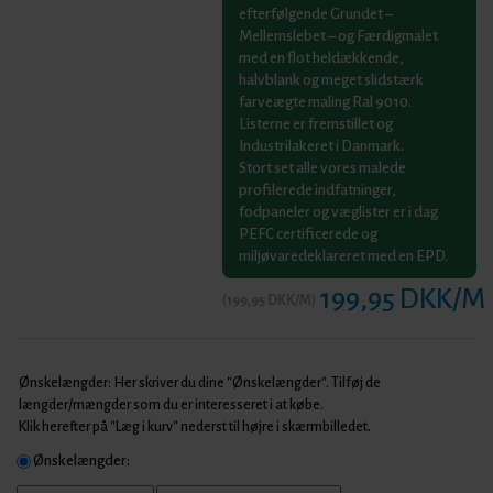
efterfølgende Grundet –
Mellemslebet – og Færdigmalet
med en flot heldækkende,
halvblank og meget slidstærk
farveægte maling Ral 9010.
Listerne er fremstillet og
Industrilakeret i Danmark.
Stort set alle vores malede
profilerede indfatninger,
fodpaneler og væglister er i dag
PEFC certificerede og
miljøvaredeklareret med en EPD.
199,95 DKK/M
(
199,95 DKK/M
)
Ønskelængder: Her skriver du dine "Ønskelængder". Tilføj de
længder/mængder som du er interesseret i at købe.
Klik herefter på "Læg i kurv" nederst til højre i skærmbilledet.
Ønskelængder: