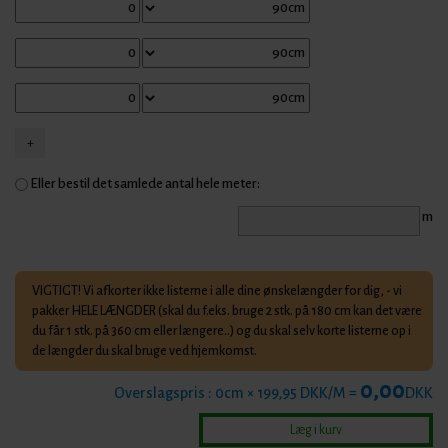
Eller bestil det samlede antal hele meter:
m
VIGTIGT! Vi afkorter ikke listerne i alle dine ønskelængder for dig, - vi
pakker HELE LÆNGDER (skal du f.eks. bruge 2 stk. på 180 cm kan det være
du får 1 stk. på 360 cm eller længere..) og du skal selv korte listerne op i
de længder du skal bruge ved hjemkomst.
0,00
Overslagspris :
0
cm × 199,95 DKK/M =
DKK