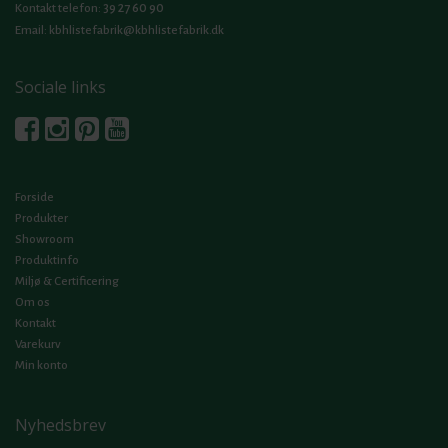
39 27 60 90
Kontakt telefon:
Email:
kbhlistefabrik@kbhlistefabrik.dk
Sociale links
Forside
Produkter
Showroom
Produktinfo
Miljø & Certificering
Om os
Kontakt
Varekurv
Min konto
Nyhedsbrev