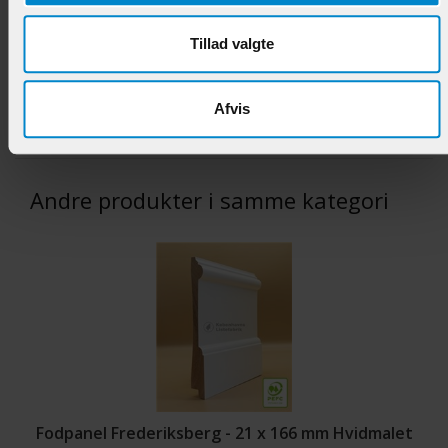
Fodpanel Christianshavn - 21 x 142 mm Fyr 1-2
List.
Tillad valgte
Varenr.:
900601
129,95 DKK/M
Afvis
Andre produkter i samme kategori
Fodpanel Frederiksberg - 21 x 166 mm Hvidmalet