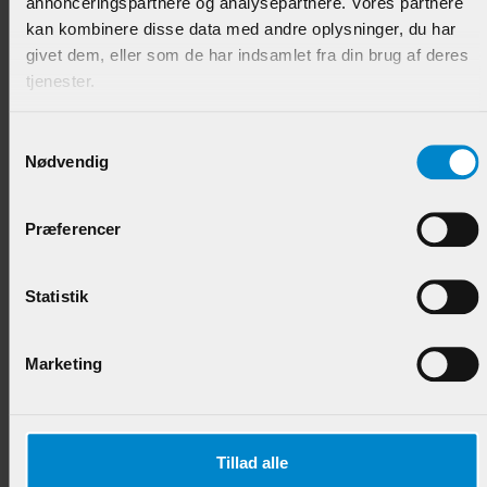
annonceringspartnere og analysepartnere. Vores partnere
kan kombinere disse data med andre oplysninger, du har
givet dem, eller som de har indsamlet fra din brug af deres
tjenester.
Fodpanel "Enghave" - 21 x 118 mm Hvidmalet Fyr
List
Samtykkevalg
Nødvendig
Varenr.:
902600
167,50 DKK/M
Præferencer
Statistik
Marketing
Tillad alle