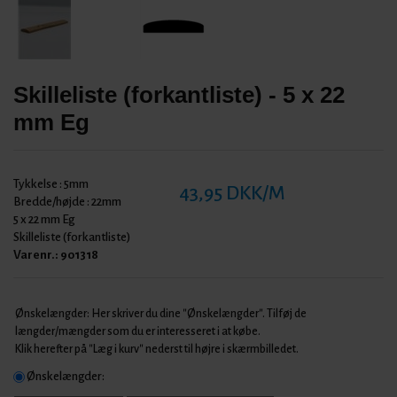
Skilleliste (forkantliste) - 5 x 22
mm Eg
Tykkelse :
5mm
43,95 DKK/M
Bredde/højde :
22mm
5 x 22 mm Eg
Skilleliste (forkantliste)
Varenr.:
901318
Ønskelængder: Her skriver du dine "Ønskelængder". Tilføj de
længder/mængder som du er interesseret i at købe.
Klik herefter på "Læg i kurv" nederst til højre i skærmbilledet.
Ønskelængder: