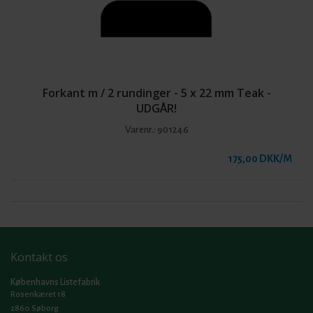
Forkant m / 2 rundinger - 5 x 22 mm Teak -
UDGÅR!
Varenr.:
901246
175,00 DKK/M
Kontakt os
Københavns Listefabrik
Rosenkæret 18
2860 Søborg