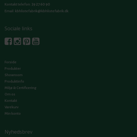
39 27 60 90
Kontakt telefon:
Email:
kbhlistefabrik@kbhlistefabrik.dk
Sociale links
Forside
Produkter
Showroom
Produktinfo
Miljø & Certificering
Om os
Kontakt
Varekurv
Min konto
Nyhedsbrev