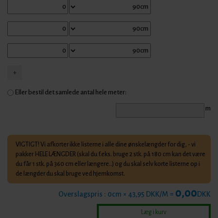
Eller bestil det samlede antal hele meter:
m
VIGTIGT! Vi afkorter ikke listerne i alle dine ønskelængder for dig, - vi
pakker HELE LÆNGDER (skal du f.eks. bruge 2 stk. på 180 cm kan det være
du får 1 stk. på 360 cm eller længere..) og du skal selv korte listerne op i
de længder du skal bruge ved hjemkomst.
0,00
Overslagspris :
0
cm × 43,95 DKK/M =
DKK