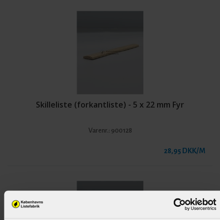
Skilleliste (forkantliste) - 5 x 22 mm Fyr
Varenr.:
900128
28,95 DKK/M