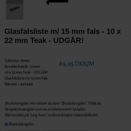
Glasfalsliste m/ 15 mm fals - 10 x
22 mm Teak - UDGÅR!
Tykkelse :
8mm
89,95 DKK/M
Bredde/højde :
21mm
10 x 22 mm Teak - UDGÅR!
Glasfalsliste m/ 15 mm fals
Varenr.:
901296
Ønskelængder: Her skriver du dine "Ønskelængder". Tilføj de
længder/mængder som du er interesseret i at købe.
Klik herefter på "Læg i kurv" nederst til højre i skærmbilledet.
Ønskelængder: