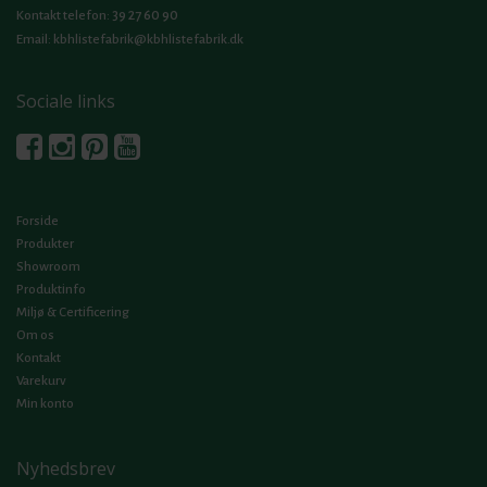
39 27 60 90
Kontakt telefon:
Email:
kbhlistefabrik@kbhlistefabrik.dk
Sociale links
Forside
Produkter
Showroom
Produktinfo
Miljø & Certificering
Om os
Kontakt
Varekurv
Min konto
Nyhedsbrev