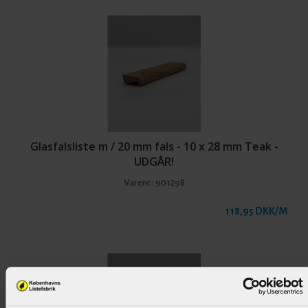
Glasfalsliste m / 20 mm fals - 10 x 28 mm Teak -
UDGÅR!
Varenr.:
901298
118,95 DKK/M