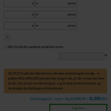
Eller bestil det samlede antal hele meter:
m
VIGTIGT! Vi afkorter ikke listerne i alle dine ønskelængder for dig, - vi
pakker HELE LÆNGDER (skal du f.eks. bruge 2 stk. på 180 cm kan det være
du får 1 stk. på 360 cm eller længere..) og du skal selv korte listerne op i
de længder du skal bruge ved hjemkomst.
0,00
Overslagspris :
0
cm × 89,95 DKK/M =
DKK