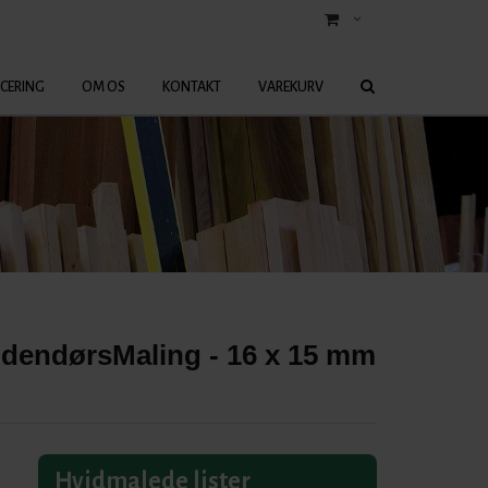
ICERING
OM OS
KONTAKT
VAREKURV
UdendørsMaling - 16 x 15 mm
Hvidmalede lister