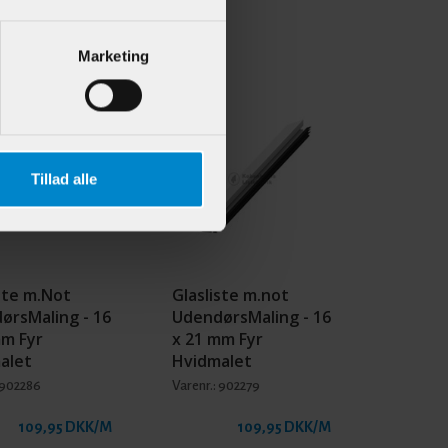
Marketing
Tillad alle
ste m.Not
Glasliste m.not
ørsMaling - 16
UdendørsMaling - 16
mm Fyr
x 21 mm Fyr
alet
Hvidmalet
902286
Varenr.:
902279
109,95 DKK/M
109,95 DKK/M