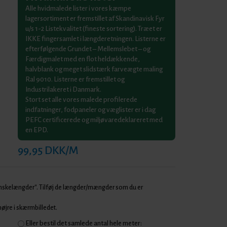
Alle hvidmalede lister i vores kæmpe
lagersortiment er fremstillet af Skandinavisk Fyr
u/s 1-2 Listekvalitet (fineste sortering). Træet er
IKKE fingersamlet i længderetningen. Listerne er
efterfølgende Grundet – Mellemslebet – og
Færdigmalet med en flot heldækkende,
halvblank og meget slidstærk farveægte maling
Ral 9010. Listerne er fremstillet og
Industrilakeret i Danmark.
Stort set alle vores malede profilerede
indfatninger, fodpaneler og væglister er i dag
PEFC certificerede og miljøvaredeklareret med
en EPD.
99,95 DKK/M
Ønskelængder". Tilføj de længder/mængder som du er
 højre i skærmbilledet.
Eller bestil det samlede antal hele meter: