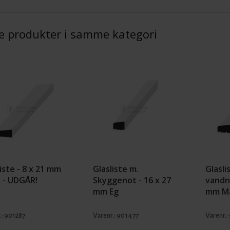
e produkter i samme kategori
iste - 8 x 21 mm
Glasliste m.
Glasli
 - UDGÅR!
Skyggenot - 16 x 27
vandn
mm Eg
mm M
.:
901287
Varenr.:
901477
Varenr.: