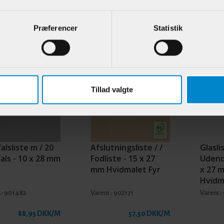
e kunder har også kigget på
Præferencer
Statistik
Tillad valgte
alsliste m / 20
Afslutningsliste / /
Glasli
als - 10 x 28 mm
Fodliste - 15 x 27
Udend
mm Hvidmalet Fyr
x 27 
Hvidm
.:
901482
Varenr.:
902171
Varenr.:
88,95 DKK/M
57,50 DKK/M