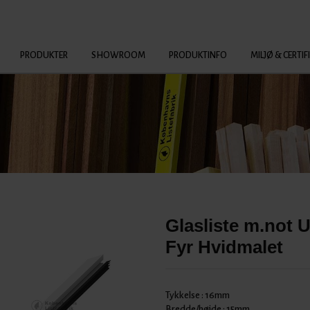
PRODUKTER
SHOWROOM
PRODUKTINFO
MILJØ & CERTIF
Glasliste m.not 
Fyr Hvidmalet
Tykkelse :
16mm
Bredde/højde :
15mm