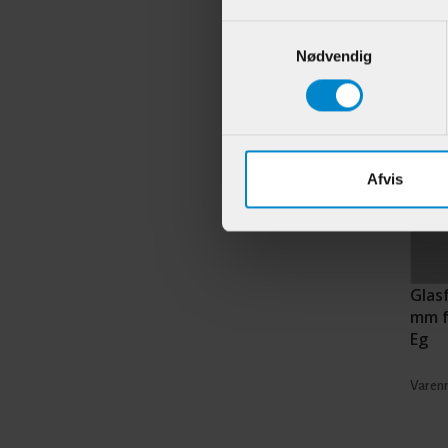
Andr
Samtykkevalg
Nødvendig
Afvis
Glasf
mm f
Eg
Varenr