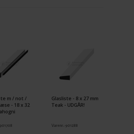
ste m / not /
Glasliste - 8 x 27 mm
æse - 18 x 32
Teak - UDGÅR!
ahogni
901708
Varenr.:
901288