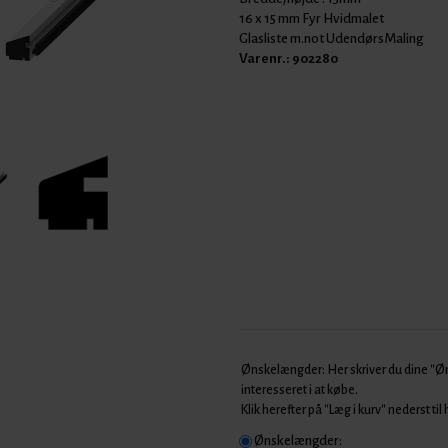
16 x 15 mm Fyr Hvidmalet
Glasliste m.not UdendørsMaling
Varenr.:
902280
Ønskelængder: Her skriver du dine "
interesseret i at købe.
Klik herefter på "Læg i kurv" nederst til
Ønskelængder: