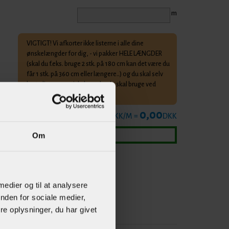
m
VIGTIGT! Vi afkorter ikke listerne i alle dine
ønskelængder for dig, - vi pakker HELE LÆNGDER
(skal du f.eks. bruge 2 stk. på 180 cm kan det være du
får 1 stk. på 360 cm eller længere..) og du skal selv
korte listerne op i de længder du skal bruge ved
hjemkomst.
0,00
Overslagspris :
0
cm × 99,95 DKK/M =
DKK
Om
 medier og til at analysere
nden for sociale medier,
e oplysninger, du har givet