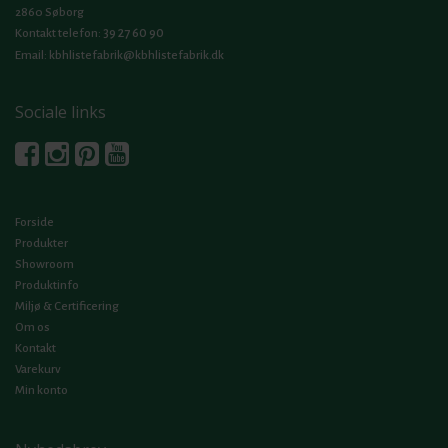
2860 Søborg
39 27 60 90
Kontakt telefon:
Email:
kbhlistefabrik@kbhlistefabrik.dk
Sociale links
Forside
Produkter
Showroom
Produktinfo
Miljø & Certificering
Om os
Kontakt
Varekurv
Min konto