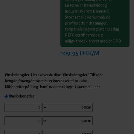
Listerne er fremstillet og
Industrilakeret i Danmark.
Stort set alle vores malede
profilerede indfatninger,
fodpaneler og væglister er i dag
PEFC certificerede og
miljøvaredeklareret med en EPD.
109,95 DKK/M
Ønskelængder: Her skriver du dine "Ønskelængder". Tilføj de
længder/mængder som du er interesseret i at købe.
Klik herefter på "Læg i kurv" nederst til højre i skærmbilledet.
Ønskelængder: