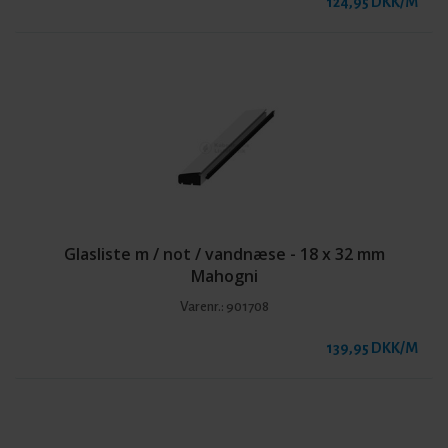
124,95 DKK/M
Glasliste m / not / vandnæse - 18 x 32 mm
Mahogni
Varenr.:
901708
139,95 DKK/M