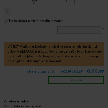
Eller bestil det samlede antal hele meter:
m
VIGTIGT! Vi afkorter ikke listerne i alle dine ønskelængder for dig, - vi
pakker HELE LÆNGDER (skal du f.eks. bruge 2 stk. på 180 cm kan det være
du får 1 stk. på 360 cm eller længere..) og du skal selv korte listerne op i
de længder du skal bruge ved hjemkomst.
0,00
Overslagspris :
0
cm × 109,95 DKK/M =
DKK
Varebeskrivelse
Gummiliste købes separat