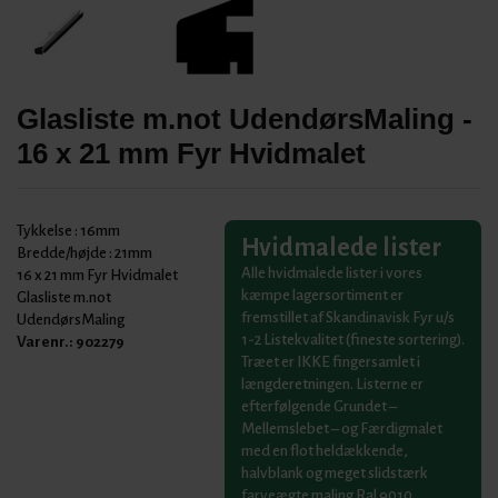
Glasliste m.not UdendørsMaling -
16 x 21 mm Fyr Hvidmalet
Tykkelse :
16mm
Hvidmalede lister
Bredde/højde :
21mm
Alle hvidmalede lister i vores
16 x 21 mm Fyr Hvidmalet
kæmpe lagersortiment er
Glasliste m.not
fremstillet af Skandinavisk Fyr u/s
UdendørsMaling
1-2 Listekvalitet (fineste sortering).
Varenr.:
902279
Træet er IKKE fingersamlet i
længderetningen. Listerne er
efterfølgende Grundet –
Mellemslebet – og Færdigmalet
med en flot heldækkende,
halvblank og meget slidstærk
farveægte maling Ral 9010.