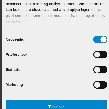
annonceringspartnere og analysepartnere. Vores partnere
kan kombinere disse data med andre oplysninger, du har
givet dem, eller som de har indsamlet fra din brug af deres
tjenester.
Glasfalsliste m / 20 mm fals - 10 x 28 mm Eg
Samtykkevalg
Nødvendig
Varenr.:
901482
Præferencer
88,95 DKK/M
Statistik
Marketing
Tillad alle