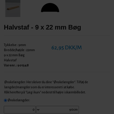
Halvstaf - 9 x 22 mm Bøg
Tykkelse :
9mm
62,95 DKK/M
Bredde/højde :
22mm
9 x 22 mm Bøg
Halvstaf
Varenr.:
901548
Ønskelængder: Her skriver du dine "Ønskelængder". Tilføj de
længder/mængder som du er interesseret i at købe.
Klik herefter på "Læg i kurv" nederst til højre i skærmbilledet.
Ønskelængder: