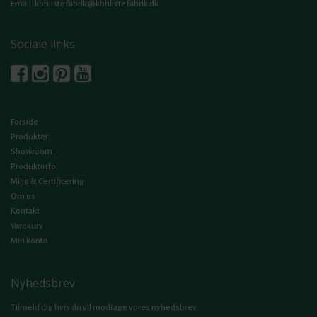
Email:
kbhlistefabrik@kbhlistefabrik.dk
Sociale links
Forside
Produkter
Showroom
Produktinfo
Miljø & Certificering
Om os
Kontakt
Varekurv
Min konto
Nyhedsbrev
Tilmeld dig hvis du vil modtage vores nyhedsbrev.