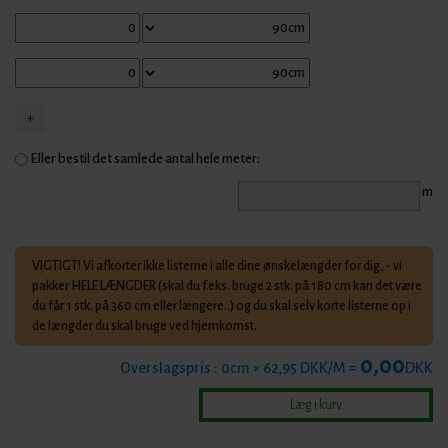
Eller bestil det samlede antal hele meter:
m
VIGTIGT! Vi afkorter ikke listerne i alle dine ønskelængder for dig, - vi
pakker HELE LÆNGDER (skal du f.eks. bruge 2 stk. på 180 cm kan det være
du får 1 stk. på 360 cm eller længere..) og du skal selv korte listerne op i
de længder du skal bruge ved hjemkomst.
0,00
Overslagspris :
0
cm × 62,95 DKK/M =
DKK