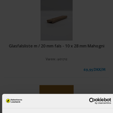
Glasfalsliste m / 20 mm fals - 10 x 28 mm Mahogni
Varenr.:
901712
69,95 DKK/M