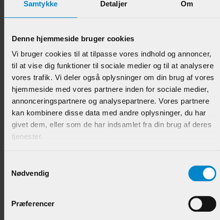
Samtykke
Detaljer
Om
Skabsliste m / hulkehl & staf - 15 x 21 mm
Denne hjemmeside bruger cookies
Hvidmalet Fyr
Vi bruger cookies til at tilpasse vores indhold og annoncer,
Varenr.:
902372
til at vise dig funktioner til sociale medier og til at analysere
vores trafik. Vi deler også oplysninger om din brug af vores
64,95 DKK/M
hjemmeside med vores partnere inden for sociale medier,
annonceringspartnere og analysepartnere. Vores partnere
kan kombinere disse data med andre oplysninger, du har
givet dem, eller som de har indsamlet fra din brug af deres
tjenester.
Samtykkevalg
Nødvendig
Præferencer
Glasfalsliste m / 20 mm fals - 10 x 28 mm Teak -
UDGÅR!