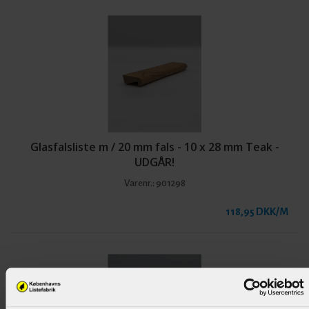
Glasfalsliste m / 20 mm fals - 10 x 28 mm Teak -
UDGÅR!
Varenr.:
901298
118,95 DKK/M