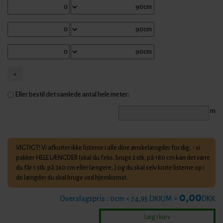
Eller bestil det samlede antal hele meter:
m
VIGTIGT! Vi afkorter ikke listerne i alle dine ønskelængder for dig, - vi
pakker HELE LÆNGDER (skal du f.eks. bruge 2 stk. på 180 cm kan det være
du får 1 stk. på 360 cm eller længere..) og du skal selv korte listerne op i
de længder du skal bruge ved hjemkomst.
0,00
Overslagspris :
0
cm × 74,95 DKK/M =
DKK