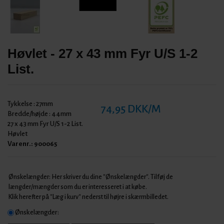
Høvlet - 27 x 43 mm Fyr U/S 1-2
List.
Tykkelse :
27mm
74,95 DKK/M
Bredde/højde :
44mm
27 x 43 mm Fyr U/S 1-2 List.
Høvlet
Varenr.:
900065
Ønskelængder: Her skriver du dine "Ønskelængder". Tilføj de
længder/mængder som du er interesseret i at købe.
Klik herefter på "Læg i kurv" nederst til højre i skærmbilledet.
Ønskelængder: