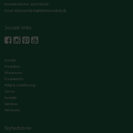
39 27 60 90
Kontakt telefon:
Email:
kbhlistefabrik@kbhlistefabrik.dk
Sociale links
Forside
Produkter
Showroom
Produktinfo
Miljø & Certificering
Om os
Kontakt
Varekurv
Min konto
Nyhedsbrev