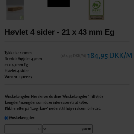
Høvlet 4 sider - 21 x 43 mm Eg
Tykkelse :
21mm
184,95 DKK/M
(
184,95 DKK/M
)
Bredde/højde :
43mm
21 x 43 mm Eg
Høvlet 4 sider
Varenr.:
901117
Ønskelængder: Her skriver du dine "Ønskelængder". Tilføj de
længder/mængder som du er interesseret i at købe.
Klik herefter på "Læg i kurv" nederst til højre i skærmbilledet.
Ønskelængder: