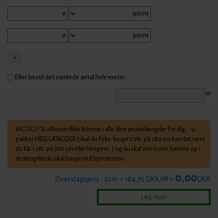
Eller bestil det samlede antal hele meter:
m
VIGTIGT! Vi afkorter ikke listerne i alle dine ønskelængder for dig, - vi
pakker HELE LÆNGDER (skal du f.eks. bruge 2 stk. på 180 cm kan det være
du får 1 stk. på 360 cm eller længere..) og du skal selv korte listerne op i
de længder du skal bruge ved hjemkomst.
0,00
Overslagspris :
0
cm × 184,95 DKK/M =
DKK