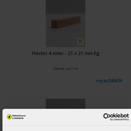
Høvlet 4 sider - 21 x 21 mm Eg
Varenr.:
901115
119,95 DKK/M