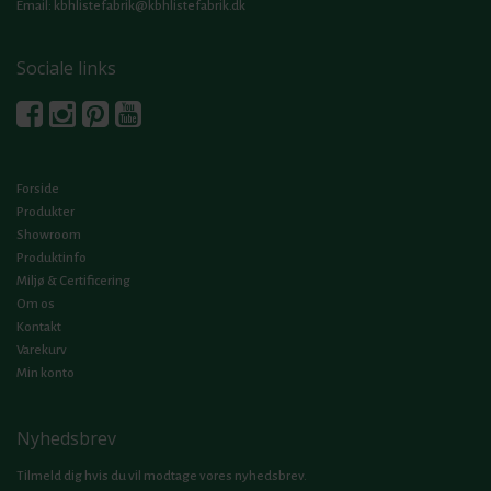
Email:
kbhlistefabrik@kbhlistefabrik.dk
Sociale links
Forside
Produkter
Showroom
Produktinfo
Miljø & Certificering
Om os
Kontakt
Varekurv
Min konto
Nyhedsbrev
Tilmeld dig hvis du vil modtage vores nyhedsbrev.