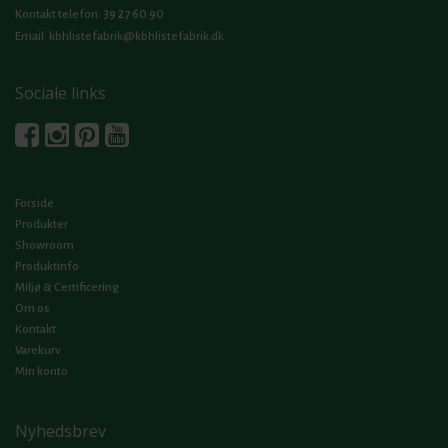
39 27 60 90
Kontakt telefon:
Email:
kbhlistefabrik@kbhlistefabrik.dk
Sociale links
Forside
Produkter
Showroom
Produktinfo
Miljø & Certificering
Om os
Kontakt
Varekurv
Min konto
Nyhedsbrev