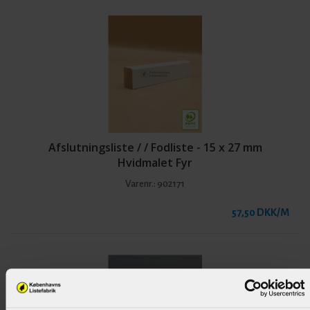
Afslutningsliste / / Fodliste - 15 x 27 mm
Hvidmalet Fyr
Varenr.:
902171
57,50 DKK/M