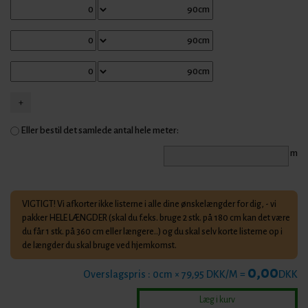
Eller bestil det samlede antal hele meter:
m
VIGTIGT! Vi afkorter ikke listerne i alle dine ønskelængder for dig, - vi
pakker HELE LÆNGDER (skal du f.eks. bruge 2 stk. på 180 cm kan det være
du får 1 stk. på 360 cm eller længere..) og du skal selv korte listerne op i
de længder du skal bruge ved hjemkomst.
0,00
Overslagspris :
0
cm × 79,95 DKK/M =
DKK