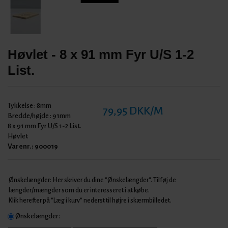
Høvlet - 8 x 91 mm Fyr U/S 1-2
List.
Tykkelse :
8mm
79,95 DKK/M
Bredde/højde :
91mm
8 x 91 mm Fyr U/S 1-2 List.
Høvlet
Varenr.:
900019
Ønskelængder: Her skriver du dine "Ønskelængder". Tilføj de
længder/mængder som du er interesseret i at købe.
Klik herefter på "Læg i kurv" nederst til højre i skærmbilledet.
Ønskelængder: