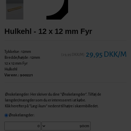
Hulkehl - 12 x 12 mm Fyr
Tykkelse :
12mm
29,95 DKK/M
(
29,95 DKK/M
)
Bredde/højde :
12mm
12 x 12 mm Fyr
Hulkehl
Varenr.:
900221
Ønskelængder: Her skriver du dine "Ønskelængder". Tilføj de
længder/mængder som du er interesseret i at købe.
Klik herefter på "Læg i kurv" nederst til højre i skærmbilledet.
Ønskelængder: