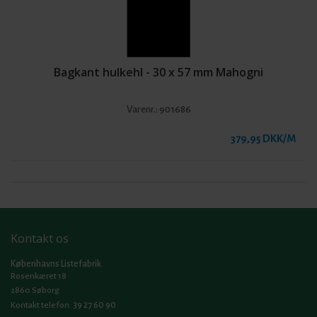
Bagkant hulkehl - 30 x 57 mm Mahogni
Varenr.:
901686
379,95 DKK/M
Kontakt os
Københavns Listefabrik
Rosenkæret 18
2860 Søborg
39 27 60 90
Kontakt telefon: