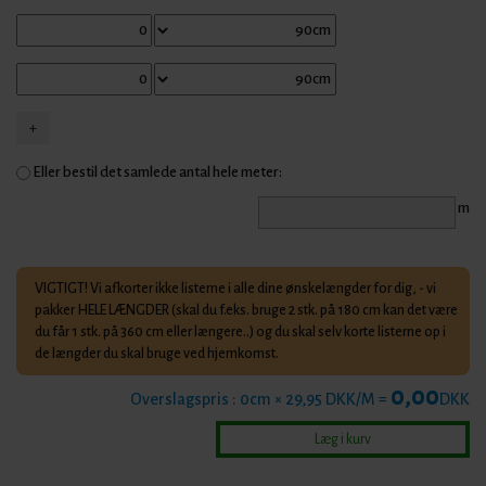
Eller bestil det samlede antal hele meter:
m
VIGTIGT! Vi afkorter ikke listerne i alle dine ønskelængder for dig, - vi
pakker HELE LÆNGDER (skal du f.eks. bruge 2 stk. på 180 cm kan det være
du får 1 stk. på 360 cm eller længere..) og du skal selv korte listerne op i
de længder du skal bruge ved hjemkomst.
0,00
Overslagspris :
0
cm × 29,95 DKK/M =
DKK