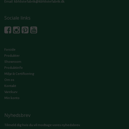
Email:
kbhlistefabrik@kbhlistefabrik.dk
Sociale links
Forside
Produkter
Showroom
Produktinfo
Miljø & Certificering
Om os
Kontakt
Varekurv
Min konto
Nyhedsbrev
Tilmeld dig hvis du vil modtage vores nyhedsbrev.