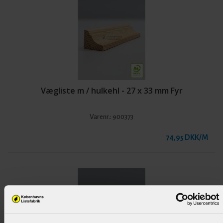
Vægliste m / hulkehl - 27 x 33 mm Fyr
Varenr.:
900373
74,95 DKK/M