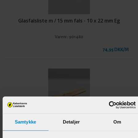
Glasfalsliste m / 15 mm fals - 10 x 22 mm Eg
Varenr.:
901480
74,95 DKK/M
Samtykke
Detaljer
Om
Vægliste m / hulkehl - 9 x 21 mm Fyr