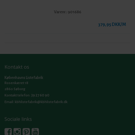
Varenr.:
901686
379,95 DKK/M
Kontakt os
Københavns Listefabrik
Rosenkæret 18
2860 Søborg
39 27 60 90
Kontakt telefon:
Email:
kbhlistefabrik@kbhlistefabrik.dk
Sociale links