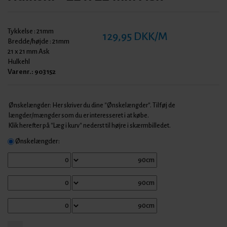
Tykkelse :
21mm
129,95 DKK/M
Bredde/højde :
21mm
21 x 21 mm Ask
Hulkehl
Varenr.:
903152
Ønskelængder: Her skriver du dine "Ønskelængder". Tilføj de
længder/mængder som du er interesseret i at købe.
Klik herefter på "Læg i kurv" nederst til højre i skærmbilledet.
Ønskelængder: