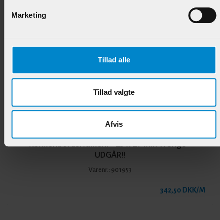
Marketing
Andre produkter i samme kategori
Tillad alle
Tillad valgte
Afvis
KøkkenbordsHulkehl - 25 x 27 mm Wengé -
UDGÅR!!
Varenr.:
901953
342,50 DKK/M