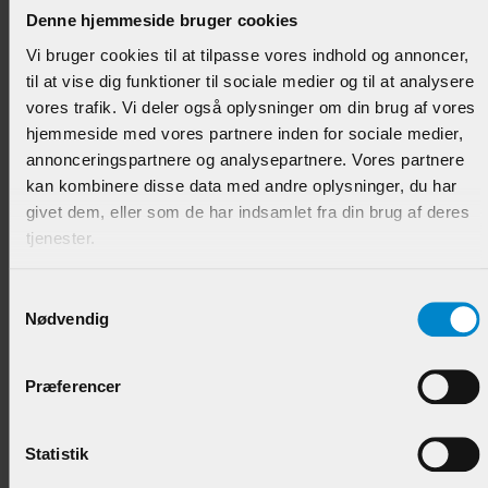
Varenr.:
900374
Denne hjemmeside bruger cookies
Vi bruger cookies til at tilpasse vores indhold og annoncer,
39,95 DKK/M
til at vise dig funktioner til sociale medier og til at analysere
vores trafik. Vi deler også oplysninger om din brug af vores
hjemmeside med vores partnere inden for sociale medier,
annonceringspartnere og analysepartnere. Vores partnere
kan kombinere disse data med andre oplysninger, du har
givet dem, eller som de har indsamlet fra din brug af deres
tjenester.
Samtykkevalg
Nødvendig
Skabsliste m / hulkehl & staf - 15 x 21 mm
Hvidmalet Fyr
Præferencer
Varenr.:
902372
64,95 DKK/M
Statistik