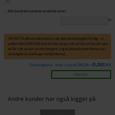
Eller bestil det samlede antal hele meter:
m
VIGTIGT! Vi afkorter ikke listerne i alle dine ønskelængder for dig, - vi
pakker HELE LÆNGDER (skal du f.eks. bruge 2 stk. på 180 cm kan det være
du får 1 stk. på 360 cm eller længere..) og du skal selv korte listerne op i
de længder du skal bruge ved hjemkomst.
0,00
Overslagspris :
0
cm × 129,95 DKK/M =
DKK
Andre kunder har også kigget på