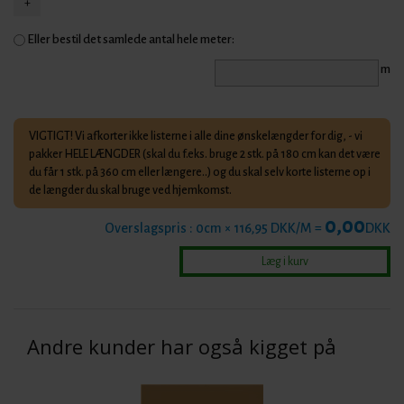
Eller bestil det samlede antal hele meter:
m
VIGTIGT! Vi afkorter ikke listerne i alle dine ønskelængder for dig, - vi
pakker HELE LÆNGDER (skal du f.eks. bruge 2 stk. på 180 cm kan det være
du får 1 stk. på 360 cm eller længere..) og du skal selv korte listerne op i
de længder du skal bruge ved hjemkomst.
0,00
Overslagspris :
0
cm × 116,95 DKK/M =
DKK
Andre kunder har også kigget på