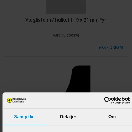
Vægliste m / hulkehl - 9 x 21 mm Fyr
Varenr.:
900374
39,95 DKK/M
Samtykke
Detaljer
Om
KøkkenbordsHulkehl - 25 x 27 mm Eg