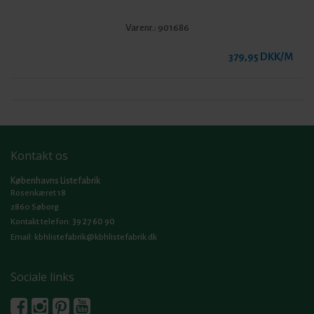
Varenr.:
901686
379,95 DKK/M
Kontakt os
Københavns Listefabrik
Rosenkæret 18
2860 Søborg
39 27 60 90
Kontakt telefon:
Email:
kbhlistefabrik@kbhlistefabrik.dk
Sociale links