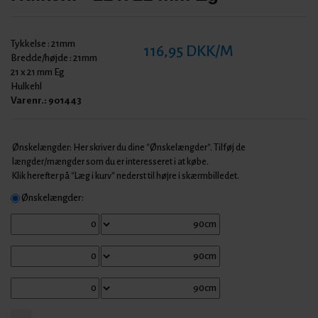
Tykkelse :
21mm
116,95 DKK/M
Bredde/højde :
21mm
21 x 21 mm Eg
Hulkehl
Varenr.:
901443
Ønskelængder: Her skriver du dine "Ønskelængder". Tilføj de
længder/mængder som du er interesseret i at købe.
Klik herefter på "Læg i kurv" nederst til højre i skærmbilledet.
Ønskelængder: