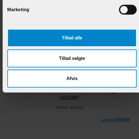
Marketing
Andre produkter i samme kategori
Tillad alle
Tillad valgte
Afvis
KøkkenbordsHulkehl - 25 x 27 mm Wengé -
UDGÅR!!
Varenr.:
901953
342,50 DKK/M