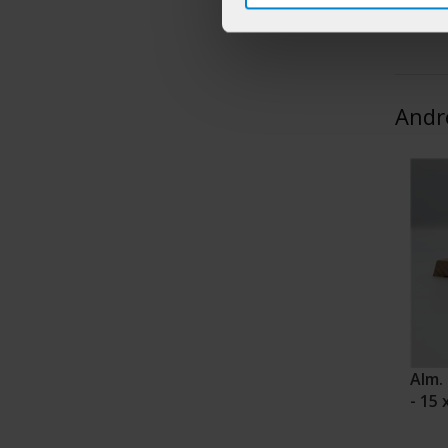
Andr
Alm. 
- 15