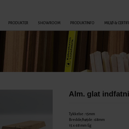
PRODUKTER
SHOWROOM
PRODUKTINFO
MILJØ & CERTIF
Alm. glat indfatn
Tykkelse :
15mm
Bredde/højde :
68mm
15 x 68 mm Eg