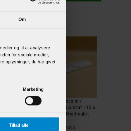
Om
 medier og til at analysere
nden for sociale medier,
e oplysninger, du har givet
Marketing
ningsliste / /
Skabsliste m /
te - 15 x 27
hulkehl & staf - 15 x
idmalet Fyr
21 mm Hvidmalet
Fyr
Tillad alle
902171
Varenr.:
902372