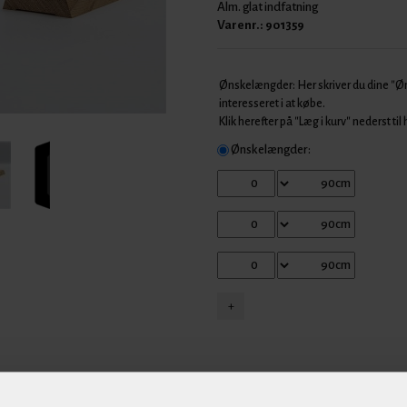
Alm. glat indfatning
Varenr.:
901359
Ønskelængder: Her skriver du dine "
interesseret i at købe.
Klik herefter på "Læg i kurv" nederst til
Ønskelængder: