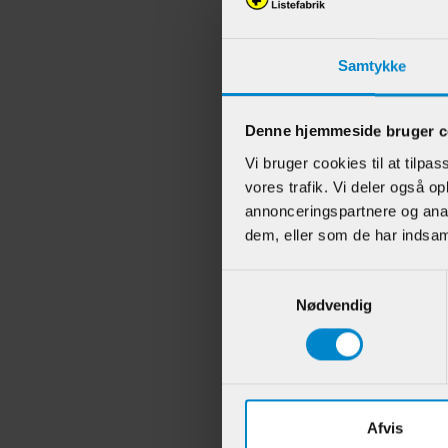
Samtykke
Andr
Denne hjemmeside bruger c
Vi bruger cookies til at tilpas
vores trafik. Vi deler også 
annonceringspartnere og anal
dem, eller som de har indsaml
Samtykkevalg
Nødvendig
Alm.
15 x
Afvis
Varenr