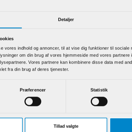
Detaljer
e kunder har også kigget på
ookies
se vores indhold og annoncer, til at vise dig funktioner til sociale
oplysninger om din brug af vores hjemmeside med vores partnere i
ysepartnere. Vores partnere kan kombinere disse data med andr
et fra din brug af deres tjenester.
Præferencer
Statistik
glat fodpanel -
Glasfalsliste m / 20
Afslut
 68 mm Eg
mm fals - 10 x 28 mm
Fodlis
Teak - UDGÅR!
mm Hv
Tillad valgte
.:
901356
Varenr.:
901298
Varenr.: