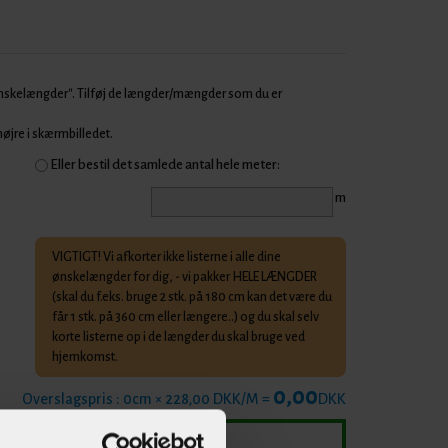
Ønskelængder". Tilføj de længder/mængder som du er
 højre i skærmbilledet.
Eller bestil det samlede antal hele meter:
m
VIGTIGT! Vi afkorter ikke listerne i alle dine
ønskelængder for dig, - vi pakker HELE LÆNGDER
(skal du f.eks. bruge 2 stk. på 180 cm kan det være du
får 1 stk. på 360 cm eller længere..) og du skal selv
korte listerne op i de længder du skal bruge ved
hjemkomst.
0,00
Overslagspris :
0
cm × 228,00 DKK/M =
DKK