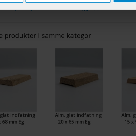
228,00 DKK/M
118,95 DKK/M
e produkter i samme kategori
glat indfatning
Alm. glat indfatning
Alm. g
 x 68 mm Eg
- 20 x 65 mm Eg
- 15 