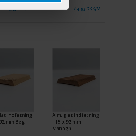
57,50 DKK/M
64,95 DKK/M
lat indfatning
Alm. glat indfatning
x 92 mm Bøg
- 15 x 92 mm
Mahogni