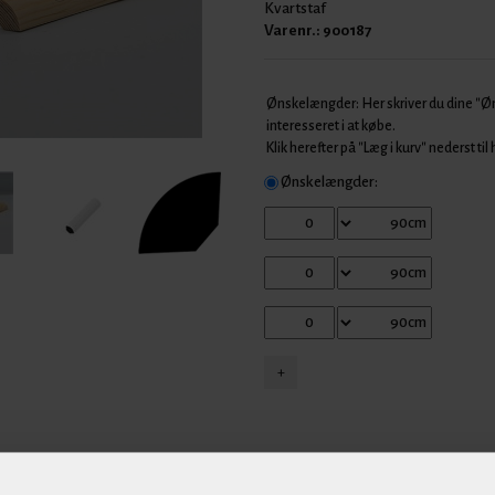
Kvartstaf
Varenr.:
900187
Ønskelængder: Her skriver du dine "
interesseret i at købe.
Klik herefter på "Læg i kurv" nederst til
Ønskelængder: