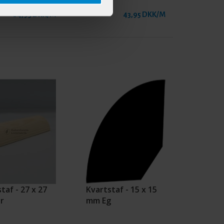
64,95 DKK/M
43,95 DKK/M
taf - 27 x 27
Kvartstaf - 15 x 15
r
mm Eg