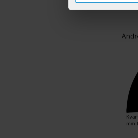
Andr
Kvart
mm T