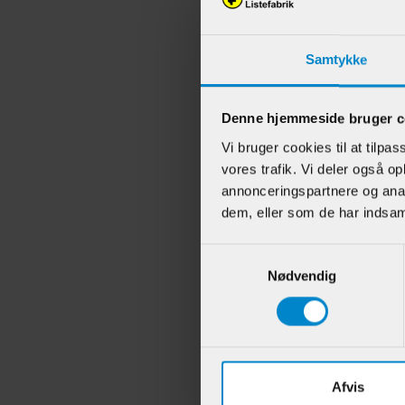
Samtykke
Andr
Denne hjemmeside bruger c
Vi bruger cookies til at tilpas
vores trafik. Vi deler også 
annonceringspartnere og anal
dem, eller som de har indsaml
Samtykkevalg
Nødvendig
Vægl
- 27 
Afvis
Varenr