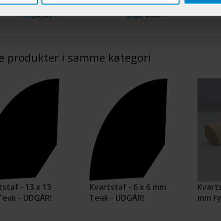
74,95 DKK/M
57,50 DKK/M
e produkter i samme kategori
staf - 13 x 13
Kvartstaf - 6 x 6 mm
Kvarts
eak - UDGÅR!
Teak - UDGÅR!
mm Fy