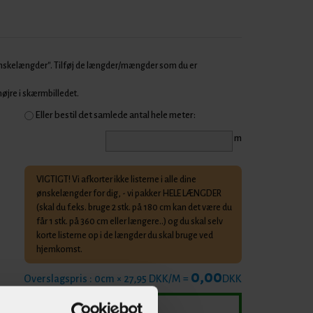
Ønskelængder". Tilføj de længder/mængder som du er
 højre i skærmbilledet.
Eller bestil det samlede antal hele meter:
m
VIGTIGT! Vi afkorter ikke listerne i alle dine
ønskelængder for dig, - vi pakker HELE LÆNGDER
(skal du f.eks. bruge 2 stk. på 180 cm kan det være du
får 1 stk. på 360 cm eller længere..) og du skal selv
korte listerne op i de længder du skal bruge ved
hjemkomst.
0,00
Overslagspris :
0
cm × 27,95 DKK/M =
DKK