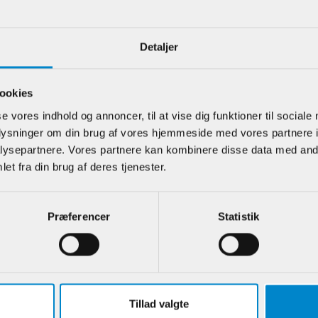
Detaljer
e kunder har også kigget på
ookies
se vores indhold og annoncer, til at vise dig funktioner til sociale
oplysninger om din brug af vores hjemmeside med vores partnere i
ysepartnere. Vores partnere kan kombinere disse data med andr
et fra din brug af deres tjenester.
Præferencer
Statistik
iste m / hulkehl
Afslutningsliste / /
Skabsl
x 33 mm Fyr
Fodliste - 15 x 27
hulkeh
mm Hvidmalet Fyr
21 mm
Fyr
Tillad valgte
.:
900373
Varenr.:
902171
Varenr.: