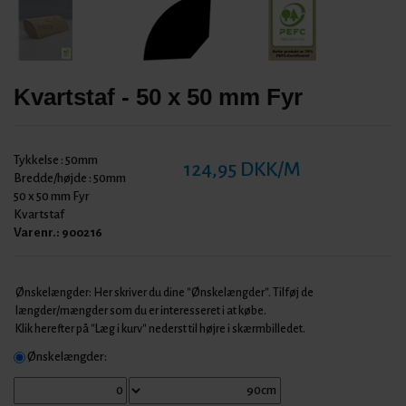
Kvartstaf - 50 x 50 mm Fyr
Tykkelse :
50mm
124,95 DKK/M
Bredde/højde :
50mm
50 x 50 mm Fyr
Kvartstaf
Varenr.:
900216
Ønskelængder: Her skriver du dine "Ønskelængder". Tilføj de
længder/mængder som du er interesseret i at købe.
Klik herefter på "Læg i kurv" nederst til højre i skærmbilledet.
Ønskelængder: