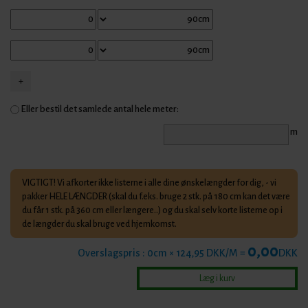
Eller bestil det samlede antal hele meter:
m
VIGTIGT! Vi afkorter ikke listerne i alle dine ønskelængder for dig, - vi
pakker HELE LÆNGDER (skal du f.eks. bruge 2 stk. på 180 cm kan det være
du får 1 stk. på 360 cm eller længere..) og du skal selv korte listerne op i
de længder du skal bruge ved hjemkomst.
0,00
Overslagspris :
0
cm × 124,95 DKK/M =
DKK