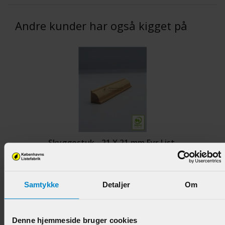
Andre kunder har også kigget på
Skyggestuk - 21 X 21 mm Fyr List.
Varenr.:
900316
Samtykke
Detaljer
Om
54,95 DKK/M
Denne hjemmeside bruger cookies