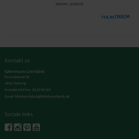
Varenr.:
900216
124,95 DKK/M
Kontakt os
Københavns Listefabrik
Rosenkæret 18
2860 Søborg
39 27 60 90
Kontakt telefon:
Email:
kbhlistefabrik@kbhlistefabrik.dk
Sociale links