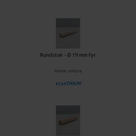
og stærke stokke. Vi sælger udelukkende trælister i en høj kvalitet, og du
er derfor altid garanteret et produkt, som vil leve op til dine krav og
behov i haven eller i boligen, hvor du skal bruge rundstokke til et større
eller mindre projekt.
Rundstok - Ø 19 mm Fyr
Varenr.:
900334
47,50 DKK/M