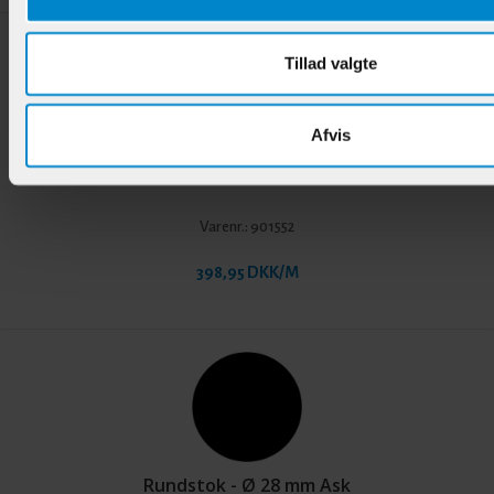
Tillad valgte
Afvis
Rundstok - Ø 50 mm Bøg
Varenr.:
901552
398,95 DKK/M
Rundstok - Ø 28 mm Ask