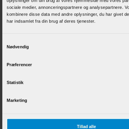
oplysninger om din brug af vores hjemmeside med vores part
Rundstok - Ø 22 mm Bøg
sociale medier, annonceringspartnere og analysepartnere. V
kombinere disse data med andre oplysninger, du har givet d
har indsamlet fra din brug af deres tjenester.
Varenr.:
901554
94,95 DKK/M
Samtykkevalg
Nødvendig
Præferencer
Statistik
Rundstok - Ø 43 mm Bøg
Marketing
Varenr.:
901555
325,00 DKK/M
Tillad alle