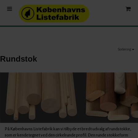
Sortering
Rundstok
På Københavns Listefabrik kan vi tilbyde et bredt udvalg af rundstokke,
som er kendetegnet ved den cirkelrunde profil. Den runde stokkeform