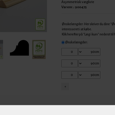
Asymmetrisk vægliste
Varenr.:
900475
Ønskelængder: Her skriver du dine "
interesseret i at købe.
Klik herefter på "Læg i kurv" nederst til
Ønskelængder: