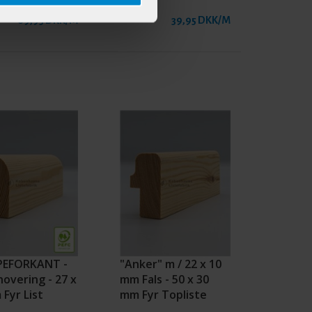
69,95 DKK/M
39,95 DKK/M
PEFORKANT -
"Anker" m / 22 x 10
novering - 27 x
mm Fals - 50 x 30
Fyr List
mm Fyr Topliste