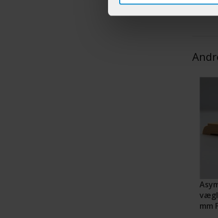
Andr
Asym
vægli
mm F