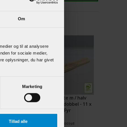
Om
 medier og til at analysere
nden for sociale medier,
e oplysninger, du har givet
Marketing
etrisk
Vægliste m / halv
te - 21 x 42
staf & dobbel - 11 x
r
20 mm Fyr
Tillad alle
900478
Varenr.:
900398