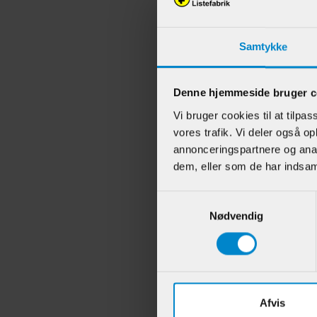
Samtykke
Andr
Denne hjemmeside bruger c
Vi bruger cookies til at tilpas
vores trafik. Vi deler også 
annonceringspartnere og anal
dem, eller som de har indsaml
Samtykkevalg
Nødvendig
Vægl
- 15 
Afvis
Varenr