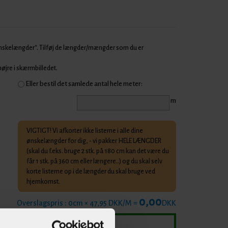
Ønskelængder". Tilføj de længder/mængder som du er
 højre i skærmbilledet.
Eller bestil det samlede antal hele meter:
m
VIGTIGT! Vi afkorter ikke listerne i alle dine
ønskelængder for dig, - vi pakker HELE LÆNGDER
(skal du f.eks. bruge 2 stk. på 180 cm kan det være du
får 1 stk. på 360 cm eller længere..) og du skal selv
korte listerne op i de længder du skal bruge ved
hjemkomst.
0,00
Overslagspris :
0
cm × 47,95 DKK/M =
DKK