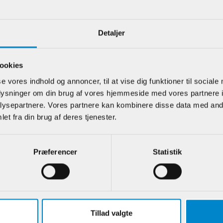
Detaljer
e kunder har også kigget på
ookies
se vores indhold og annoncer, til at vise dig funktioner til sociale
oplysninger om din brug af vores hjemmeside med vores partnere i
ysepartnere. Vores partnere kan kombinere disse data med andr
et fra din brug af deres tjenester.
Præferencer
Statistik
iste m / hulkehl
Vægliste m / halv
Asymm
x 21 mm Fyr
staf midt - 8 x 15
væglis
mm Fyr
mm Fy
Tillad valgte
.:
900372
Varenr.:
900396
Varenr.: