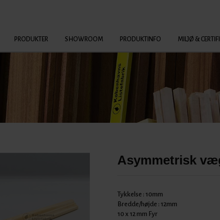
PRODUKTER
SHOWROOM
PRODUKTINFO
MILJØ & CERTIF
Asymmetrisk vægl
Tykkelse :
10mm
Bredde/højde :
12mm
10 x 12 mm Fyr