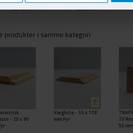
52,50 DKK/M
33,95 DKK/M
e produkter i samme kategori
metrisk
Vægliste - 15 x 118
TRAP
ste - 20 x 90
mm Fyr
Til Re
yr
55 mm 