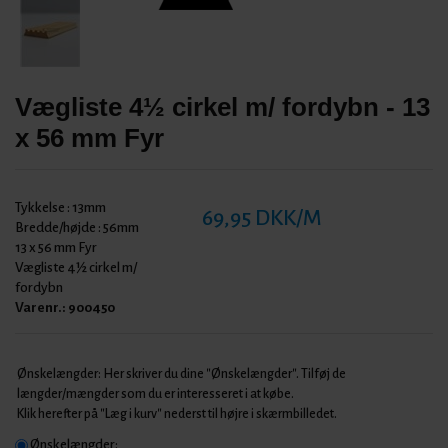
Vægliste 4½ cirkel m/ fordybn - 13
x 56 mm Fyr
Tykkelse :
13mm
69,95 DKK/M
Bredde/højde :
56mm
13 x 56 mm Fyr
Vægliste 4½ cirkel m/
fordybn
Varenr.:
900450
Ønskelængder: Her skriver du dine "Ønskelængder". Tilføj de
længder/mængder som du er interesseret i at købe.
Klik herefter på "Læg i kurv" nederst til højre i skærmbilledet.
Ønskelængder: