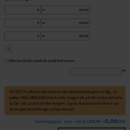
Eller bestil det samlede antal hele meter:
m
VIGTIGT! Vi afkorter ikke listerne i alle dine ønskelængder for dig, - vi
pakker HELE LÆNGDER (skal du f.eks. bruge 2 stk. på 180 cm kan det være
du får 1 stk. på 360 cm eller længere..) og du skal selv korte listerne op i
de længder du skal bruge ved hjemkomst.
0,00
Overslagspris :
0
cm × 69,95 DKK/M =
DKK