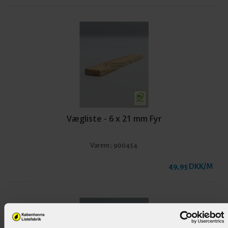
Vægliste - 6 x 21 mm Fyr
Varenr.:
900454
49,95 DKK/M