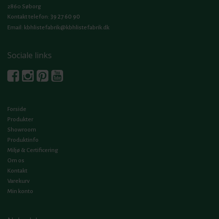
2860 Søborg
39 27 60 90
Kontakt telefon:
Email:
kbhlistefabrik@kbhlistefabrik.dk
Sociale links
Forside
Produkter
Showroom
Produktinfo
Miljø & Certificering
Om os
Kontakt
Varekurv
Min konto