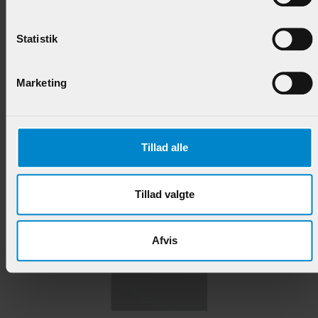
Vægliste 3½ cirkel m / fordybn - 12 x 43 mm Fyr
Statistik
Varenr.:
900451
Marketing
57,95 DKK/M
Tillad alle
Andre produkter i samme kategori
Tillad valgte
Afvis