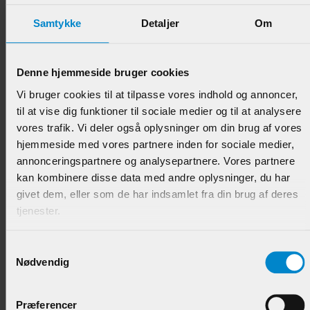
Samtykke
Detaljer
Om
Denne hjemmeside bruger cookies
Vægliste - 6 x 33 mm Fyr
Vi bruger cookies til at tilpasse vores indhold og annoncer,
til at vise dig funktioner til sociale medier og til at analysere
vores trafik. Vi deler også oplysninger om din brug af vores
Varenr.:
900453
hjemmeside med vores partnere inden for sociale medier,
53,95 DKK/M
annonceringspartnere og analysepartnere. Vores partnere
kan kombinere disse data med andre oplysninger, du har
givet dem, eller som de har indsamlet fra din brug af deres
tjenester.
Samtykkevalg
Nødvendig
Præferencer