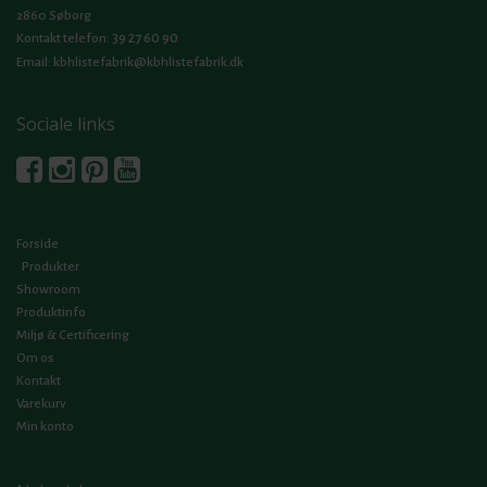
2860 Søborg
39 27 60 90
Kontakt telefon:
Email:
kbhlistefabrik@kbhlistefabrik.dk
Sociale links
Forside
Produkter
Showroom
Produktinfo
Miljø & Certificering
Om os
Kontakt
Varekurv
Min konto