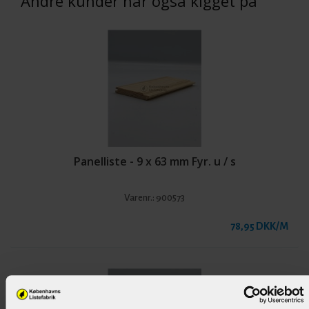
Andre kunder har også kigget på
Panelliste - 9 x 63 mm Fyr. u / s
Varenr.:
900573
78,95 DKK/M