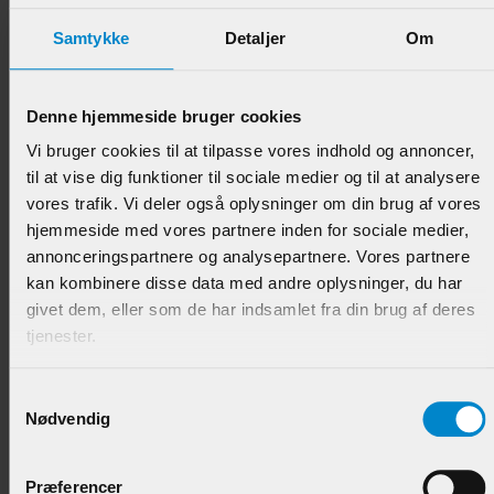
Samtykke
Detaljer
Om
Denne hjemmeside bruger cookies
Høvlet & Børstet Beklædn. - 15 x 130 mm Fyr List.
Vi bruger cookies til at tilpasse vores indhold og annoncer,
til at vise dig funktioner til sociale medier og til at analysere
vores trafik. Vi deler også oplysninger om din brug af vores
Varenr.:
900585
hjemmeside med vores partnere inden for sociale medier,
89,95 DKK/M
annonceringspartnere og analysepartnere. Vores partnere
kan kombinere disse data med andre oplysninger, du har
givet dem, eller som de har indsamlet fra din brug af deres
tjenester.
Samtykkevalg
Nødvendig
Præferencer