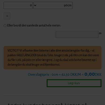
Eller bestil det samlede antal hele meter:
m
VIGTIGT! Vi afkorter ikke listerne i alle dine ønskelængder for dig, - vi
pakker HELE LÆNGDER (skal du f.eks. bruge 2 stk. på 180 cm kan det være
du får 1 stk. på 360 cm eller længere..) og du skal selv korte listerne op i
de længder du skal bruge ved hjemkomst.
0,00
Overslagspris :
0
cm × 62,50 DKK/M =
DKK