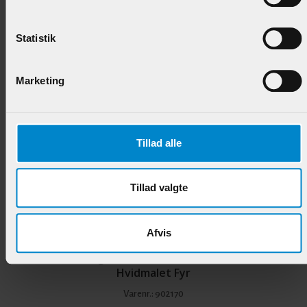
Afslutnings- / Fodliste(=KL 631) - 15 x 33 mm Fyr U
/ S 1-2 List.
Statistik
Varenr.:
900172
Marketing
44,50 DKK/M
Tillad alle
Tillad valgte
Afvis
Afslutningsliste / / Fodliste - 15 x 21 mm
Hvidmalet Fyr
Varenr.:
902170