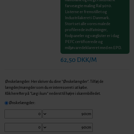
farveægte maling Ral 9010.
Listerne er fremstillet og
Industrilakeret i Danmark.
Stort set alle vores malede
profilerede indfatninger,
fodpaneler og væglister er i dag
PEFC certificerede og
miljøvaredeklareret med en EPD.
62,50 DKK/M
Ønskelængder: Her skriver du dine "Ønskelængder". Tilføj de
længder/mængder som du er interesseret i at købe.
Klik herefter på "Læg i kurv" nederst til højre i skærmbilledet.
Ønskelængder: