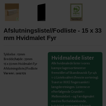
Afslutningsliste//Fodliste - 15 x 33
mm Hvidmalet Fyr
Tykkelse :
15mm
Hvidmalede lister
Bredde/højde :
33mm
Alle hvidmalede lister i vores
15 x 33 mm Hvidmalet Fyr
kæmpe lagersortiment er
Afslutningsliste//Fodliste
fremstillet af Skandinavisk Fyr u/s
Varenr.:
902172
1-2 Listekvalitet (fineste sortering).
Træet er IKKE fingersamlet i
længderetningen. Listerne er
efterfølgende Grundet –
Mellemslebet – og Færdigmalet
med en flot heldækkende,
halvblank og meget slidstærk