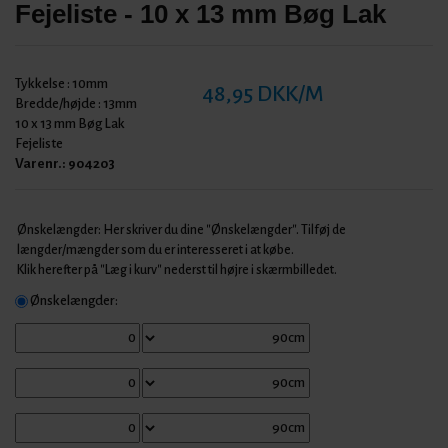
Fejeliste - 10 x 13 mm Bøg Lak
Tykkelse :
10mm
48,95 DKK/M
Bredde/højde :
13mm
10 x 13 mm Bøg Lak
Fejeliste
Varenr.:
904203
Ønskelængder: Her skriver du dine "Ønskelængder". Tilføj de
længder/mængder som du er interesseret i at købe.
Klik herefter på "Læg i kurv" nederst til højre i skærmbilledet.
Ønskelængder: