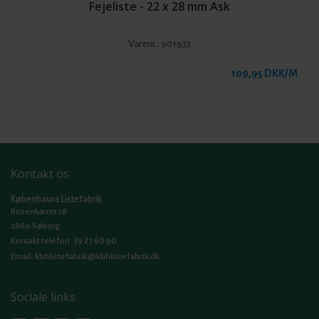
Fejeliste - 22 x 28 mm Ask
Varenr.:
901933
109,95 DKK/M
Kontakt os
Københavns Listefabrik
Rosenkæret 18
2860 Søborg
39 27 60 90
Kontakt telefon:
Email:
kbhlistefabrik@kbhlistefabrik.dk
Sociale links