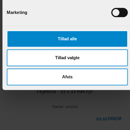
Marketing
Andre produkter i samme kategori
Tillad alle
Tillad valgte
Afvis
Fejeliste - 33 x 33 mm Fyr
Varenr.:
900212
99,95 DKK/M