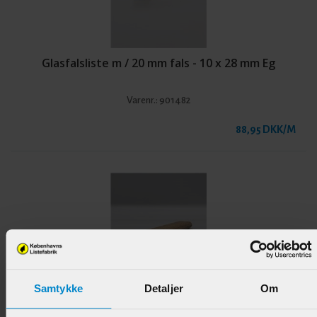
Glasfalsliste m / 20 mm fals - 10 x 28 mm Eg
Varenr.:
901482
88,95 DKK/M
Samtykke
Detaljer
Om
Glasfalsliste m / 15 mm fals - 10 x 22 mm Eg