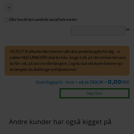
Eller bestil det samlede antal hele meter:
m
VIGTIGT! Vi afkorter ikke listerne i alle dine ønskelængder for dig, - vi
pakker HELE LÆNGDER (skal du f.eks. bruge 2 stk. på 180 cm kan det være
du får 1 stk. på 360 cm eller længere..) og du skal selv korte listerne op i
de længder du skal bruge ved hjemkomst.
0,00
Overslagspris :
0
cm × 48,95 DKK/M =
DKK
Andre kunder har også kigget på