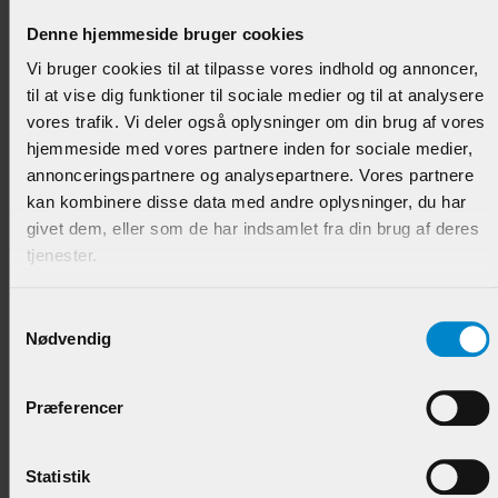
Denne hjemmeside bruger cookies
Varenr.:
901480
Vi bruger cookies til at tilpasse vores indhold og annoncer,
74,95 DKK/M
til at vise dig funktioner til sociale medier og til at analysere
vores trafik. Vi deler også oplysninger om din brug af vores
hjemmeside med vores partnere inden for sociale medier,
annonceringspartnere og analysepartnere. Vores partnere
kan kombinere disse data med andre oplysninger, du har
givet dem, eller som de har indsamlet fra din brug af deres
tjenester.
Samtykkevalg
Nødvendig
Høvlet & Børstet Beklædn. - 15 x 130 mm Fyr List.
Præferencer
Varenr.:
900585
89,95 DKK/M
Statistik