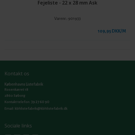
Fejeliste - 22 x 28 mm Ask
Varenr.:
901933
109,95 DKK/M
Kontakt os
Københavns Listefabrik
Rosenkæret 18
2860 Søborg
39 27 60 90
Kontakt telefon:
Email:
kbhlistefabrik@kbhlistefabrik.dk
Sociale links