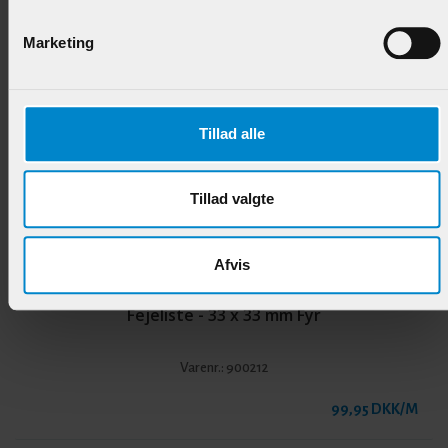
Marketing
Andre produkter i samme kategori
Tillad alle
Tillad valgte
Afvis
Fejeliste - 33 x 33 mm Fyr
Varenr.:
900212
99,95 DKK/M