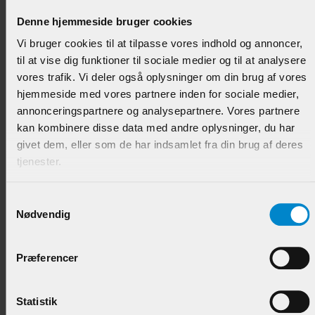
Denne hjemmeside bruger cookies
Varenr.:
901480
Vi bruger cookies til at tilpasse vores indhold og annoncer,
74,95 DKK/M
til at vise dig funktioner til sociale medier og til at analysere
vores trafik. Vi deler også oplysninger om din brug af vores
hjemmeside med vores partnere inden for sociale medier,
annonceringspartnere og analysepartnere. Vores partnere
kan kombinere disse data med andre oplysninger, du har
givet dem, eller som de har indsamlet fra din brug af deres
tjenester.
Samtykkevalg
Nødvendig
Høvlet & Børstet Beklædn. - 15 x 130 mm Fyr List.
Præferencer
Varenr.:
900585
89,95 DKK/M
Statistik