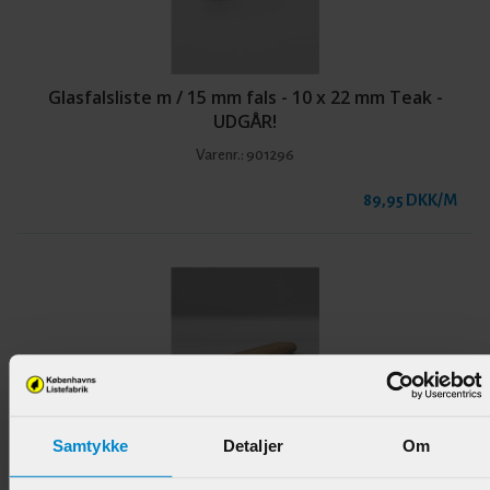
Glasfalsliste m / 15 mm fals - 10 x 22 mm Teak -
UDGÅR!
Varenr.:
901296
89,95 DKK/M
Samtykke
Detaljer
Om
Glasfalsliste m / 15 mm fals - 10 x 22 mm Eg