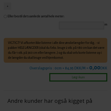
Eller bestil det samlede antal hele meter:
m
VIGTIGT! Vi afkorter ikke listerne i alle dine ønskelængder for dig, - vi
pakker HELE LÆNGDER (skal du f.eks. bruge 2 stk. på 180 cm kan det være
du får 1 stk. på 360 cm eller længere..) og du skal selv korte listerne op i
de længder du skal bruge ved hjemkomst.
0,00
Overslagspris :
0
cm × 84,95 DKK/M =
DKK
Andre kunder har også kigget på