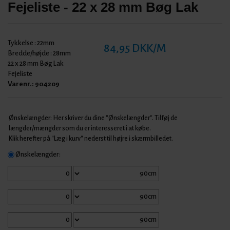
Fejeliste - 22 x 28 mm Bøg Lak
Tykkelse :
22mm
84,95 DKK/M
Bredde/højde :
28mm
22 x 28 mm Bøg Lak
Fejeliste
Varenr.:
904209
Ønskelængder: Her skriver du dine "Ønskelængder". Tilføj de
længder/mængder som du er interesseret i at købe.
Klik herefter på "Læg i kurv" nederst til højre i skærmbilledet.
Ønskelængder: