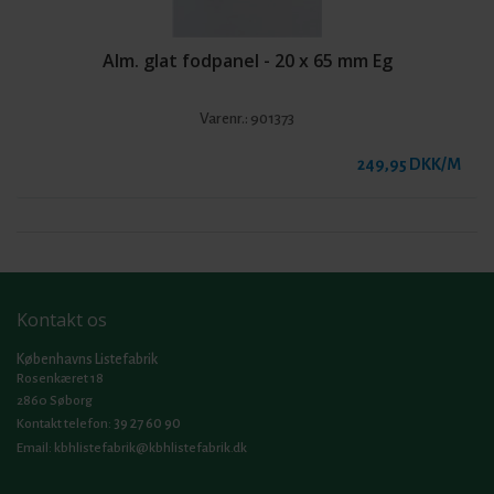
Alm. glat fodpanel - 20 x 65 mm Eg
Varenr.:
901373
249,95 DKK/M
Kontakt os
Københavns Listefabrik
Rosenkæret 18
2860 Søborg
39 27 60 90
Kontakt telefon:
Email:
kbhlistefabrik@kbhlistefabrik.dk