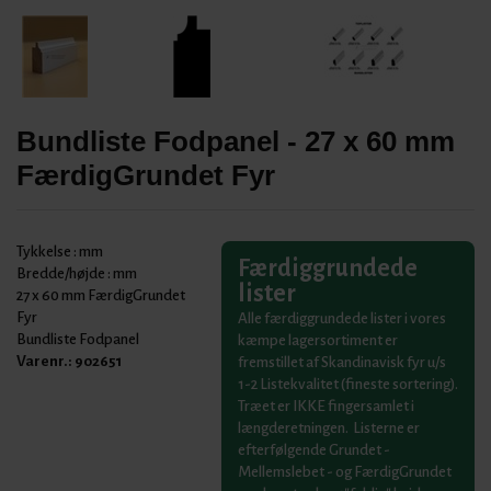
Bundliste Fodpanel - 27 x 60 mm
FærdigGrundet Fyr
Tykkelse :
mm
Færdiggrundede
Bredde/højde :
mm
lister
27 x 60 mm FærdigGrundet
Fyr
Alle færdiggrundede lister i vores
Bundliste Fodpanel
kæmpe lagersortiment er
Varenr.:
902651
fremstillet af Skandinavisk fyr u/s
1-2 Listekvalitet (fineste sortering).
Træet er IKKE fingersamlet i
længderetningen. Listerne er
efterfølgende Grundet -
Mellemslebet - og FærdigGrundet