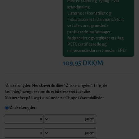
med en stærk og "fyldig" hvid
grundmaling.
Listerne er fremstillet og
Industrilakeret i Danmark. Stort
set alle vores grundede
profilerede indfatninger,
fodpaneler og væglister er i dag
PEFC certificerede og
miljøvaredeklareret med en EPD.
109,95 DKK/M
Ønskelængder: Her skriver du dine "Ønskelængder". Tilføj de
længder/mængder som du er interesseret i at købe.
Klik herefter på "Læg i kurv" nederst til højre i skærmbilledet.
Ønskelængder: