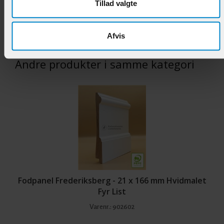
Tillad valgte
87,95 DKK/M
Afvis
Andre produkter i samme kategori
Fodpanel Frederiksberg - 21 x 166 mm Hvidmalet
Fyr List
Varenr.:
902602