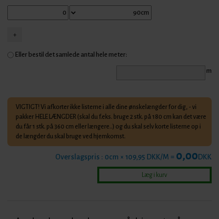
Eller bestil det samlede antal hele meter:
m
VIGTIGT! Vi afkorter ikke listerne i alle dine ønskelængder for dig, - vi
pakker HELE LÆNGDER (skal du f.eks. bruge 2 stk. på 180 cm kan det være
du får 1 stk. på 360 cm eller længere..) og du skal selv korte listerne op i
de længder du skal bruge ved hjemkomst.
0,00
Overslagspris :
0
cm × 109,95 DKK/M =
DKK