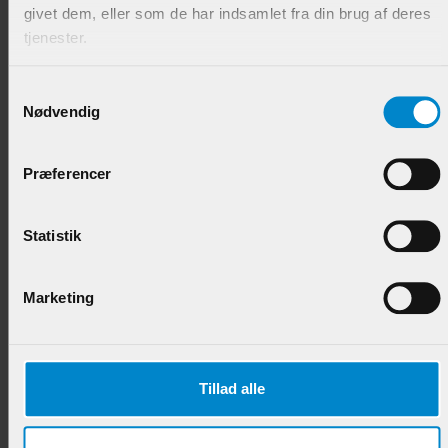
givet dem, eller som de har indsamlet fra din brug af deres
Overliste Fodpanel - 27 x 36 mm FærdigGrundet
tjenester.
Fyr
Varenr.:
902603
Samtykkevalg
Nødvendig
77,50 DKK/M
Præferencer
Statistik
Marketing
Bundliste Alléprofil - 21 x 56 mm FærdigGrundet
Tillad alle
Fyr
Varenr.:
902607