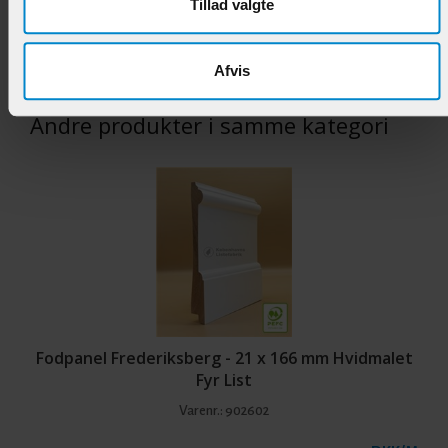
Tillad valgte
89,95 DKK/M
Afvis
Andre produkter i samme kategori
Fodpanel Frederiksberg - 21 x 166 mm Hvidmalet
Fyr List
Varenr.:
902602