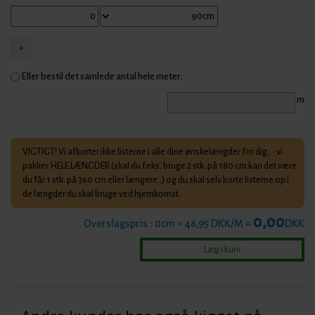
Eller bestil det samlede antal hele meter:
m
VIGTIGT! Vi afkorter ikke listerne i alle dine ønskelængder for dig, - vi
pakker HELE LÆNGDER (skal du f.eks. bruge 2 stk. på 180 cm kan det være
du får 1 stk. på 360 cm eller længere..) og du skal selv korte listerne op i
de længder du skal bruge ved hjemkomst.
0,00
Overslagspris :
0
cm × 46,95 DKK/M =
DKK