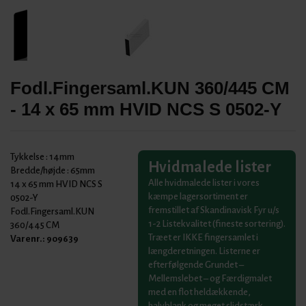
Fodl.Fingersaml.KUN 360/445 CM
- 14 x 65 mm HVID NCS S 0502-Y
Tykkelse :
14mm
Hvidmalede lister
Bredde/højde :
65mm
Alle hvidmalede lister i vores
14 x 65 mm HVID NCS S
kæmpe lagersortiment er
0502-Y
fremstillet af Skandinavisk Fyr u/s
Fodl.Fingersaml.KUN
1-2 Listekvalitet (fineste sortering).
360/445 CM
Træet er IKKE fingersamlet i
Varenr.:
909639
længderetningen. Listerne er
efterfølgende Grundet –
Mellemslebet – og Færdigmalet
med en flot heldækkende,
halvblank og meget slidstærk