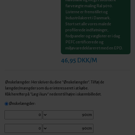
farveægte maling Ral 9010.
Listerne er fremstillet og
Industrilakeret i Danmark.
Stort set alle vores malede
profilerede indfatninger,
fodpaneler og væglister er i dag
PEFC certificerede og
miljøvaredeklareret med en EPD.
46,95 DKK/M
Ønskelængder: Her skriver du dine "Ønskelængder". Tilføj de
længder/mængder som du er interesseret i at købe.
Klik herefter på "Læg i kurv" nederst til højre i skærmbilledet.
Ønskelængder: