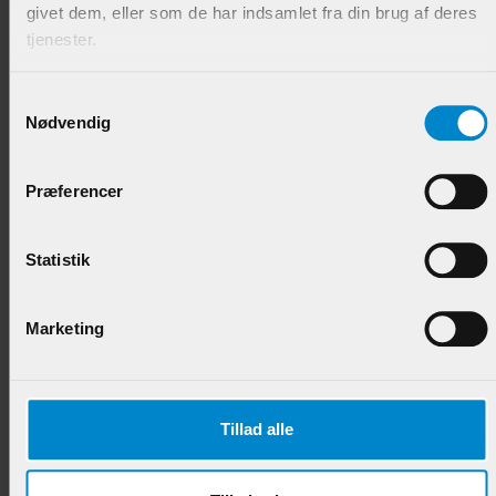
givet dem, eller som de har indsamlet fra din brug af deres
Glasfalsliste m / 20 mm fals - 10 x 28 mm Teak -
tjenester.
UDGÅR!
Varenr.:
901298
Samtykkevalg
Nødvendig
118,95 DKK/M
Præferencer
Statistik
Marketing
Høvlet & Børstet Beklædn. - 15 x 130 mm Fyr List.
Tillad alle
Varenr.:
900585