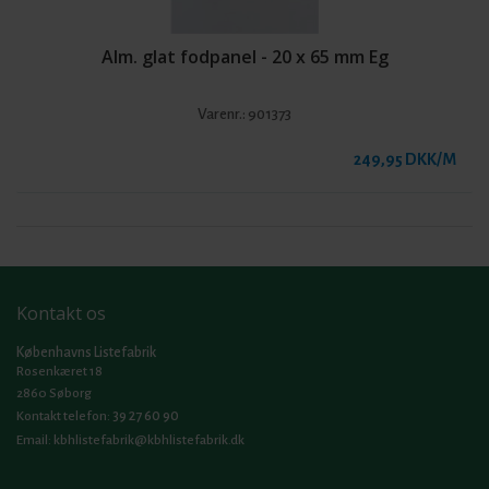
Alm. glat fodpanel - 20 x 65 mm Eg
Varenr.:
901373
249,95 DKK/M
Kontakt os
Københavns Listefabrik
Rosenkæret 18
2860 Søborg
39 27 60 90
Kontakt telefon:
Email:
kbhlistefabrik@kbhlistefabrik.dk