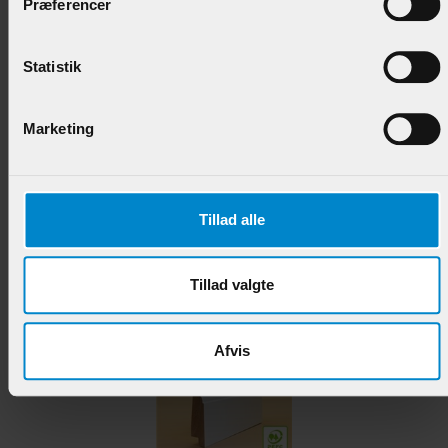
Præferencer
Fodpanel Frederiksberg - 21 x 166 mm Hvidmalet
Statistik
Fyr List
Varenr.:
902602
Marketing
224,95 DKK/M
Tillad alle
Andre produkter i samme kategori
Tillad valgte
Afvis