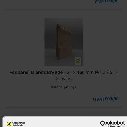
92,50 DKK/M
Fodpanel Islands Brygge - 21 x 166 mm Fyr U / S 1-
2 Liste.
Varenr.:
900652
159,95 DKK/M