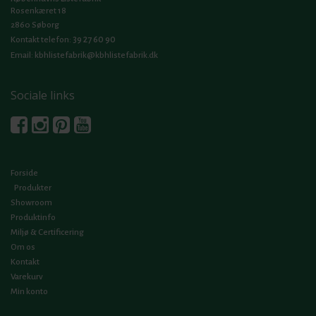
Rosenkæret 18
2860 Søborg
39 27 60 90
Kontakt telefon:
Email:
kbhlistefabrik@kbhlistefabrik.dk
Sociale links
Forside
Produkter
Showroom
Produktinfo
Miljø & Certificering
Om os
Kontakt
Varekurv
Min konto