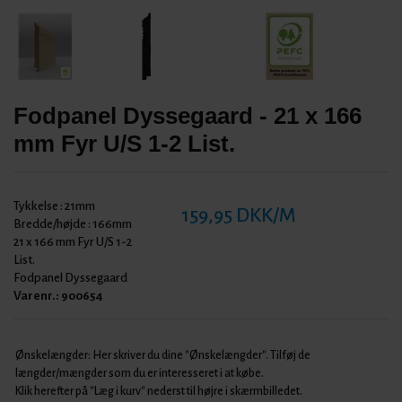
Fodpanel Dyssegaard - 21 x 166
mm Fyr U/S 1-2 List.
Tykkelse :
21mm
159,95 DKK/M
Bredde/højde :
166mm
21 x 166 mm Fyr U/S 1-2
List.
Fodpanel Dyssegaard
Varenr.:
900654
Ønskelængder: Her skriver du dine "Ønskelængder". Tilføj de
længder/mængder som du er interesseret i at købe.
Klik herefter på "Læg i kurv" nederst til højre i skærmbilledet.