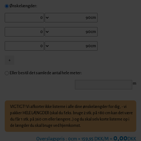
Ønskelængder:
Eller bestil det samlede antal hele meter:
m
VIGTIGT! Vi afkorter ikke listerne i alle dine ønskelængder for dig, - vi
pakker HELE LÆNGDER (skal du f.eks. bruge 2 stk. på 180 cm kan det være
du får 1 stk. på 360 cm eller længere..) og du skal selv korte listerne op i
de længder du skal bruge ved hjemkomst.
0,00
Overslagspris :
0
cm × 159,95 DKK/M =
DKK