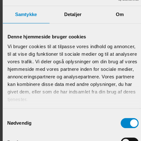
Samtykke
Detaljer
Om
Denne hjemmeside bruger cookies
Vi bruger cookies til at tilpasse vores indhold og annoncer,
Fodpanel "Hoffmann" - 21 x 142 mm Hvidmalet Fyr
til at vise dig funktioner til sociale medier og til at analysere
List
vores trafik. Vi deler også oplysninger om din brug af vores
Varenr.:
902623
hjemmeside med vores partnere inden for sociale medier,
annonceringspartnere og analysepartnere. Vores partnere
194,95 DKK/M
kan kombinere disse data med andre oplysninger, du har
givet dem, eller som de har indsamlet fra din brug af deres
tjenester.
Samtykkevalg
Nødvendig