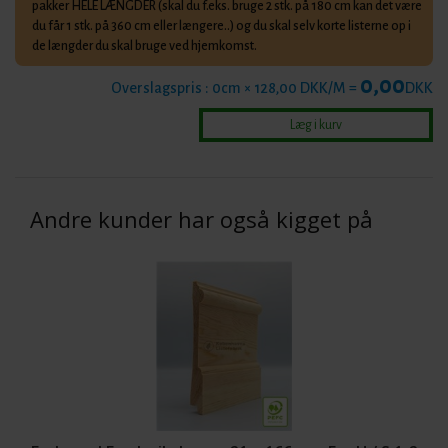
pakker HELE LÆNGDER (skal du f.eks. bruge 2 stk. på 180 cm kan det være
du får 1 stk. på 360 cm eller længere..) og du skal selv korte listerne op i
de længder du skal bruge ved hjemkomst.
0,00
Overslagspris :
0
cm × 128,00 DKK/M =
DKK
Andre kunder har også kigget på