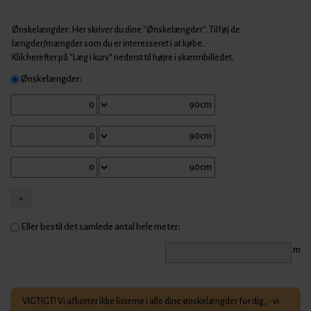
Ønskelængder: Her skriver du dine "Ønskelængder". Tilføj de
længder/mængder som du er interesseret i at købe.
Klik herefter på "Læg i kurv" nederst til højre i skærmbilledet.
Ønskelængder:
Eller bestil det samlede antal hele meter:
m
VIGTIGT! Vi afkorter ikke listerne i alle dine ønskelængder for dig, - vi