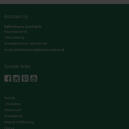
Kontakt os
Københavns Listefabrik
Rosenkæret 18
2860 Søborg
39 27 60 90
Kontakt telefon:
Email:
kbhlistefabrik@kbhlistefabrik.dk
Sociale links
Forside
Produkter
Showroom
Produktinfo
Miljø & Certificering
Om os