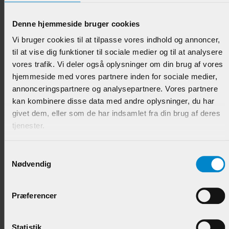
OphængningsListe - 12 x 70 x 1250 mm BirkeFinèr
Denne hjemmeside bruger cookies
Varenr.:
900165
Vi bruger cookies til at tilpasse vores indhold og annoncer,
til at vise dig funktioner til sociale medier og til at analysere
98,95 DKK/STK
vores trafik. Vi deler også oplysninger om din brug af vores
hjemmeside med vores partnere inden for sociale medier,
annonceringspartnere og analysepartnere. Vores partnere
kan kombinere disse data med andre oplysninger, du har
givet dem, eller som de har indsamlet fra din brug af deres
tjenester.
Samtykkevalg
Nødvendig
Glasfalsliste m / 20 mm fals - 10 x 28 mm Teak -
Præferencer
UDGÅR!
Varenr.:
901298
Statistik