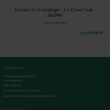
Forkant m / 2 rundinger - 5 x 22 mm Teak -
UDGÅR!
Varenr.:
901246
175,00 DKK/M
Kontakt os
Københavns Listefabrik
Rosenkæret 18
2860 Søborg
39 27 60 90
Kontakt telefon:
Email:
kbhlistefabrik@kbhlistefabrik.dk
Sociale links