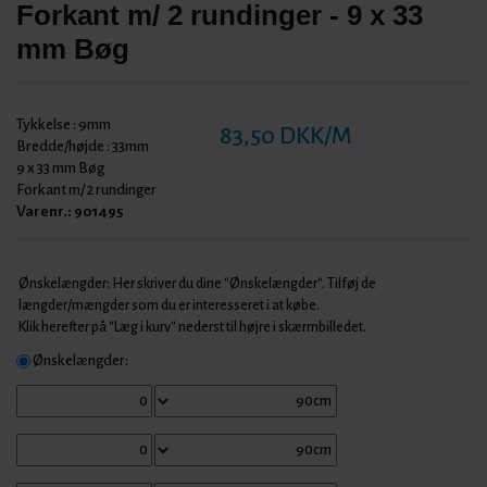
Forkant m/ 2 rundinger - 9 x 33
mm Bøg
Tykkelse :
9mm
83,50 DKK/M
Bredde/højde :
33mm
9 x 33 mm Bøg
Forkant m/ 2 rundinger
Varenr.:
901495
Ønskelængder: Her skriver du dine "Ønskelængder". Tilføj de
længder/mængder som du er interesseret i at købe.
Klik herefter på "Læg i kurv" nederst til højre i skærmbilledet.
Ønskelængder: