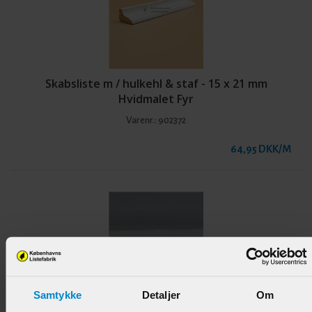
Skabsliste m / hulkehl & staf - 15 x 21 mm
Hvidmalet Fyr
Varenr.:
902372
64,95 DKK/M
Samtykke
Detaljer
Om