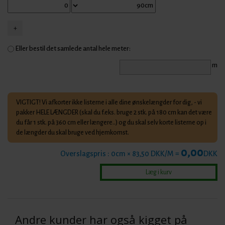
Eller bestil det samlede antal hele meter:
m
VIGTIGT! Vi afkorter ikke listerne i alle dine ønskelængder for dig, - vi
pakker HELE LÆNGDER (skal du f.eks. bruge 2 stk. på 180 cm kan det være
du får 1 stk. på 360 cm eller længere..) og du skal selv korte listerne op i
de længder du skal bruge ved hjemkomst.
0,00
Overslagspris :
0
cm × 83,50 DKK/M =
DKK
Andre kunder har også kigget på