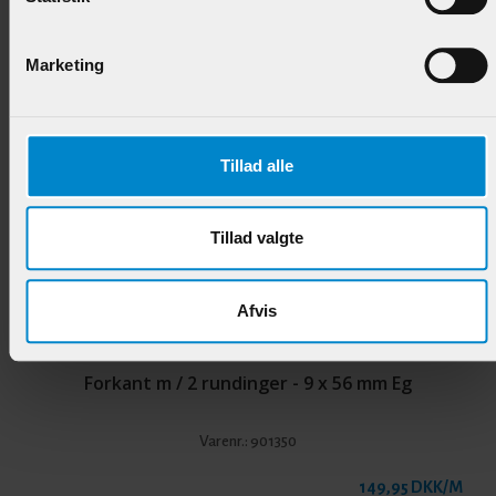
118,95 DKK/M
Marketing
Andre produkter i samme kategori
Tillad alle
Tillad valgte
Afvis
Forkant m / 2 rundinger - 9 x 56 mm Eg
Varenr.:
901350
149,95 DKK/M