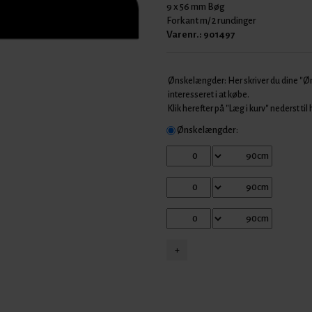
9 x 56 mm Bøg
Forkant m/ 2 rundinger
Varenr.:
901497
Ønskelængder: Her skriver du dine "
interesseret i at købe.
Klik herefter på "Læg i kurv" nederst til
Ønskelængder: