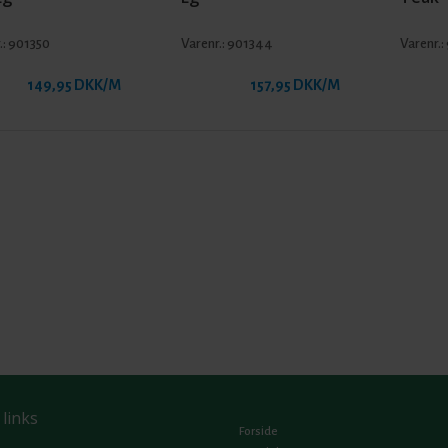
.:
901350
Varenr.:
901344
Varenr.:
149,95 DKK/M
157,95 DKK/M
 links
Forside