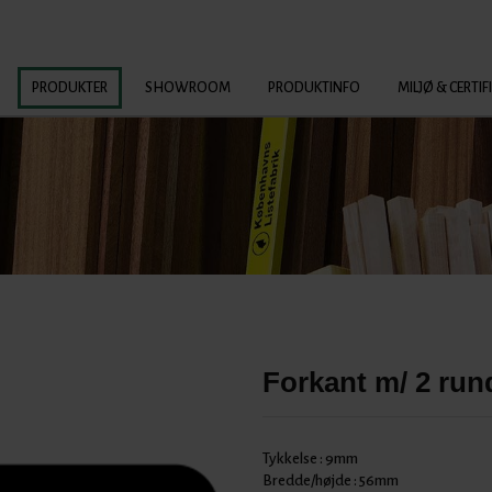
PRODUKTER
SHOWROOM
PRODUKTINFO
MILJØ & CERTIF
Forkant m/ 2 run
Tykkelse :
9mm
Bredde/højde :
56mm