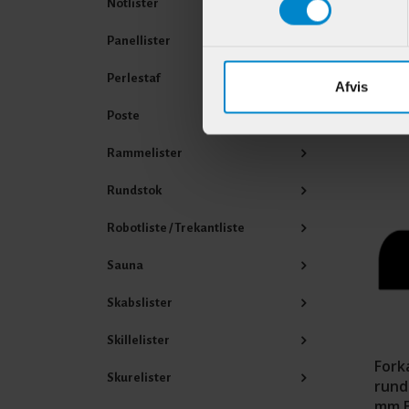
Notlister
Varenr
Panellister
Perlestaf
Afvis
Poste
Andr
Rammelister
Rundstok
Robotliste / Trekantliste
Sauna
Skabslister
Skillelister
Fork
Skurelister
rundi
mm 