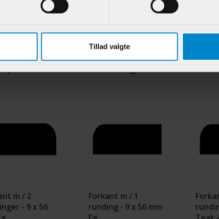
.:
902372
Varenr.:
901712
Varenr.:
64,95 DKK/M
69,95 DKK/M
Tillad valgte
e produkter i samme kategori
ant m / 2
Forkant m / 1
Forkan
nger - 9 x 56
runding - 9 x 56 mm
rundin
Eg
Eg
Teak 