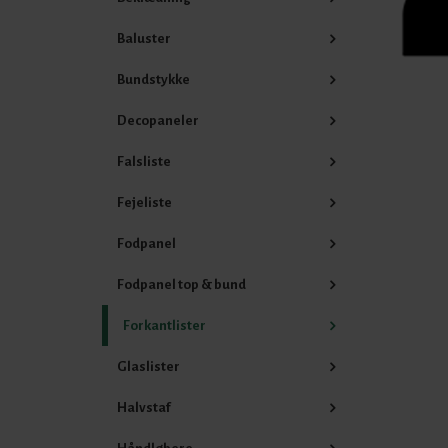
Baluster
Bundstykke
Decopaneler
Falsliste
Fejeliste
Fodpanel
Fodpanel top & bund
Forkantlister
Glaslister
Halvstaf