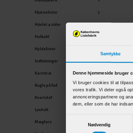
Håndløbere
Hjørnelister
Høvlet 4 sider
Andr
Hulkehl
Hyldelister
Samtykke
Indfatninger
Denne hjemmeside bruger c
Karmtræ
Vi bruger cookies til at tilpas
Kugle på fod
vores trafik. Vi deler også 
annonceringspartnere og anal
Kvartstaf
dem, eller som de har indsaml
Skabs
Løsholt
hulke
Samtykkevalg
21 m
Mæglere
Nødvendig
Fyr