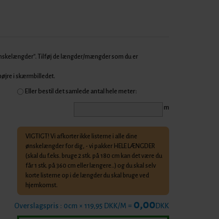
Ønskelængder". Tilføj de længder/mængder som du er
 højre i skærmbilledet.
Eller bestil det samlede antal hele meter:
m
VIGTIGT! Vi afkorter ikke listerne i alle dine
ønskelængder for dig, - vi pakker HELE LÆNGDER
(skal du f.eks. bruge 2 stk. på 180 cm kan det være du
får 1 stk. på 360 cm eller længere..) og du skal selv
korte listerne op i de længder du skal bruge ved
hjemkomst.
0,00
Overslagspris :
0
cm × 119,95 DKK/M =
DKK