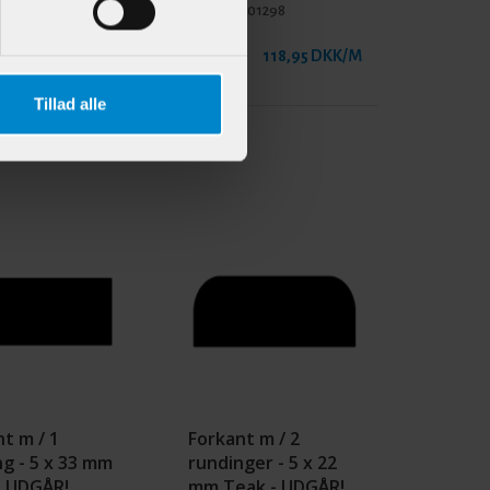
900165
Varenr.:
901298
98,95 DKK/STK
118,95 DKK/M
Tillad alle
t m / 1
Forkant m / 2
g - 5 x 33 mm
rundinger - 5 x 22
- UDGÅR!
mm Teak - UDGÅR!