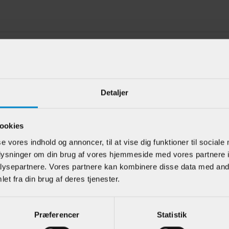
e kunder har også kigget på
Detaljer
ookies
se vores indhold og annoncer, til at vise dig funktioner til sociale
oplysninger om din brug af vores hjemmeside med vores partnere i
ysepartnere. Vores partnere kan kombinere disse data med andr
et fra din brug af deres tjenester.
liste m /
Glasfalsliste m / 20
Ophæn
hl & staf - 15 x
mm fals - 10 x 28 mm
12 x 
m Hvidmalet
Mahogni
BirkeF
Præferencer
Statistik