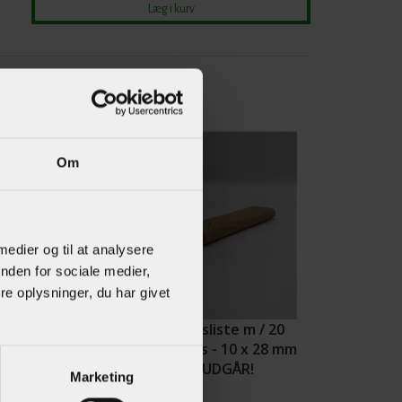
Om
 medier og til at analysere
nden for sociale medier,
e oplysninger, du har givet
gningsListe -
Glasfalsliste m / 20
70 x 1250 mm
mm fals - 10 x 28 mm
inèr
Teak - UDGÅR!
Marketing