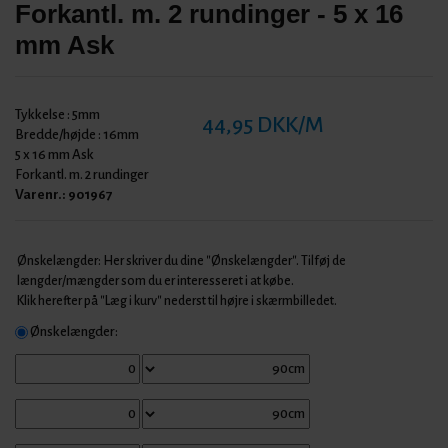
Forkantl. m. 2 rundinger - 5 x 16
mm Ask
Tykkelse :
5mm
44,95 DKK/M
Bredde/højde :
16mm
5 x 16 mm Ask
Forkantl. m. 2 rundinger
Varenr.:
901967
Ønskelængder: Her skriver du dine "Ønskelængder". Tilføj de
længder/mængder som du er interesseret i at købe.
Klik herefter på "Læg i kurv" nederst til højre i skærmbilledet.
Ønskelængder: