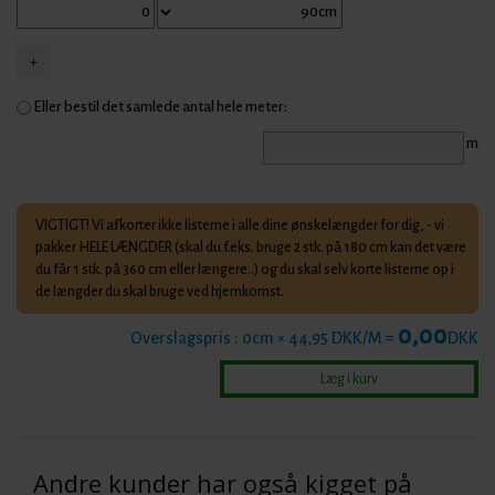
Eller bestil det samlede antal hele meter:
m
VIGTIGT! Vi afkorter ikke listerne i alle dine ønskelængder for dig, - vi
pakker HELE LÆNGDER (skal du f.eks. bruge 2 stk. på 180 cm kan det være
du får 1 stk. på 360 cm eller længere..) og du skal selv korte listerne op i
de længder du skal bruge ved hjemkomst.
0,00
Overslagspris :
0
cm × 44,95 DKK/M =
DKK
Andre kunder har også kigget på