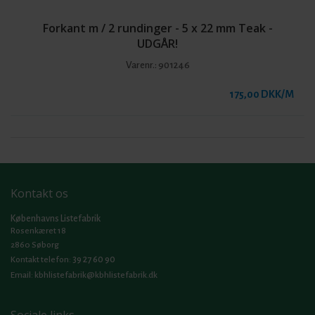
Forkant m / 2 rundinger - 5 x 22 mm Teak -
UDGÅR!
Varenr.:
901246
175,00 DKK/M
Kontakt os
Københavns Listefabrik
Rosenkæret 18
2860 Søborg
39 27 60 90
Kontakt telefon:
Email:
kbhlistefabrik@kbhlistefabrik.dk
Sociale links