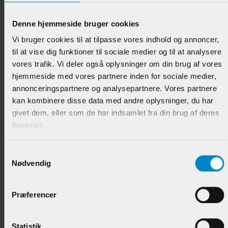
Glasfalsliste m / 20 mm fals - 10 x 28 mm Mahogni
Denne hjemmeside bruger cookies
Varenr.:
901712
Vi bruger cookies til at tilpasse vores indhold og annoncer,
til at vise dig funktioner til sociale medier og til at analysere
69,95 DKK/M
vores trafik. Vi deler også oplysninger om din brug af vores
hjemmeside med vores partnere inden for sociale medier,
annonceringspartnere og analysepartnere. Vores partnere
kan kombinere disse data med andre oplysninger, du har
givet dem, eller som de har indsamlet fra din brug af deres
tjenester.
Samtykkevalg
Nødvendig
Glasfalsliste m / 20 mm fals - 10 x 28 mm Teak -
Præferencer
UDGÅR!
Varenr.:
901298
Statistik