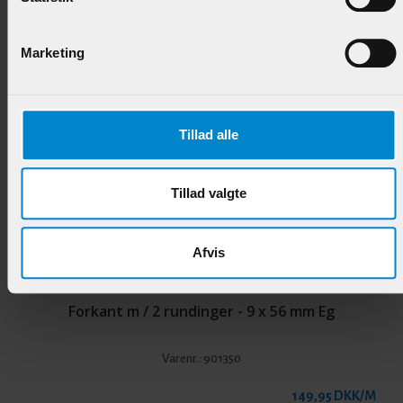
118,95 DKK/M
Marketing
Andre produkter i samme kategori
Tillad alle
Tillad valgte
Afvis
Forkant m / 2 rundinger - 9 x 56 mm Eg
Varenr.:
901350
149,95 DKK/M