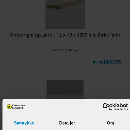
OphængningsListe - 12 x 70 x 1250 mm BirkeFinèr
Varenr.:
900165
98,95 DKK/STK
Samtykke
Detaljer
Om