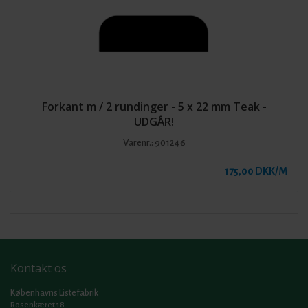
Forkant m / 2 rundinger - 5 x 22 mm Teak -
UDGÅR!
Varenr.:
901246
175,00 DKK/M
Kontakt os
Københavns Listefabrik
Rosenkæret 18