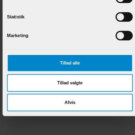
Skabsliste m / hulkehl & staf - 15 x 21 mm
Hvidmalet Fyr
Statistik
Varenr.:
902372
Marketing
64,95 DKK/M
Tillad alle
Andre produkter i samme kategori
Tillad valgte
Afvis