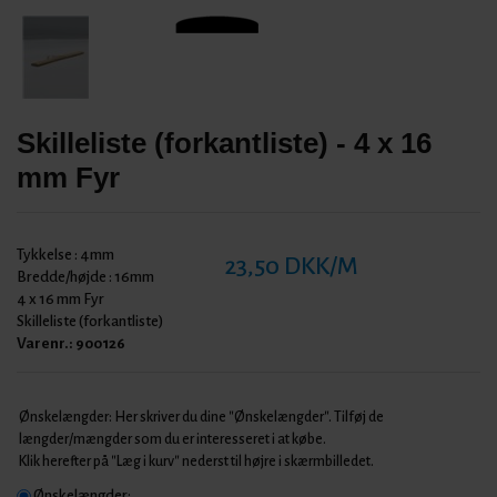
Skilleliste (forkantliste) - 4 x 16
mm Fyr
Tykkelse :
4mm
23,50 DKK/M
Bredde/højde :
16mm
4 x 16 mm Fyr
Skilleliste (forkantliste)
Varenr.:
900126
Ønskelængder: Her skriver du dine "Ønskelængder". Tilføj de
længder/mængder som du er interesseret i at købe.
Klik herefter på "Læg i kurv" nederst til højre i skærmbilledet.
Ønskelængder: