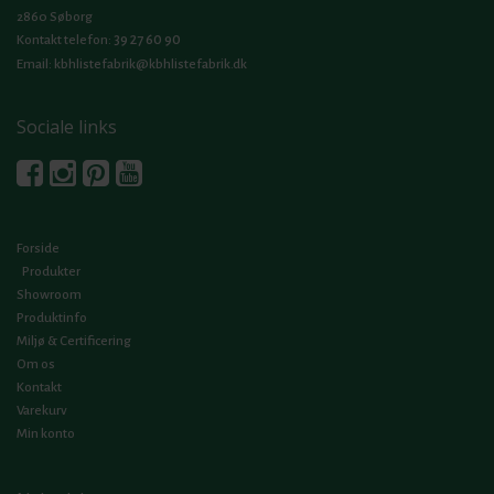
2860 Søborg
39 27 60 90
Kontakt telefon:
Email:
kbhlistefabrik@kbhlistefabrik.dk
Sociale links
Forside
Produkter
Showroom
Produktinfo
Miljø & Certificering
Om os
Kontakt
Varekurv
Min konto