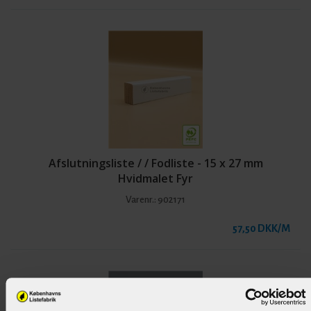
Afslutningsliste / / Fodliste - 15 x 27 mm
Hvidmalet Fyr
Varenr.:
902171
57,50 DKK/M