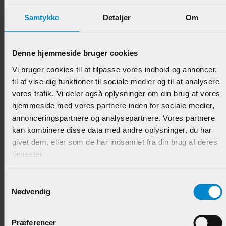
Samtykke
Detaljer
Om
Denne hjemmeside bruger cookies
Skilleliste (forkantliste) - 5 x 22 mm Fyr
Vi bruger cookies til at tilpasse vores indhold og annoncer,
til at vise dig funktioner til sociale medier og til at analysere
vores trafik. Vi deler også oplysninger om din brug af vores
Varenr.:
900128
hjemmeside med vores partnere inden for sociale medier,
28,95 DKK/M
annonceringspartnere og analysepartnere. Vores partnere
kan kombinere disse data med andre oplysninger, du har
givet dem, eller som de har indsamlet fra din brug af deres
tjenester.
Samtykkevalg
Nødvendig
Præferencer