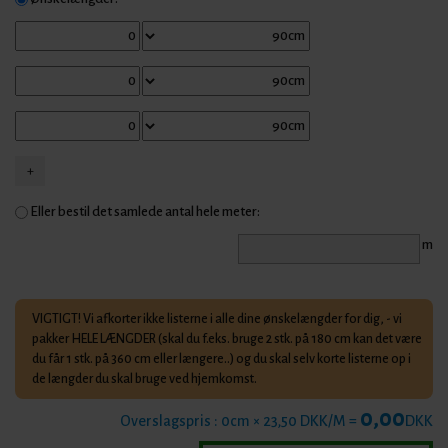
Eller bestil det samlede antal hele meter:
m
VIGTIGT! Vi afkorter ikke listerne i alle dine ønskelængder for dig, - vi
pakker HELE LÆNGDER (skal du f.eks. bruge 2 stk. på 180 cm kan det være
du får 1 stk. på 360 cm eller længere..) og du skal selv korte listerne op i
de længder du skal bruge ved hjemkomst.
0,00
Overslagspris :
0
cm × 23,50 DKK/M =
DKK