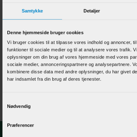
Varenr.:
905718
Samtykke
Detaljer
345,00 DKK/M
Denne hjemmeside bruger cookies
Vi bruger cookies til at tilpasse vores indhold og annoncer, til
funktioner til sociale medier og til at analysere vores trafik. 
oplysninger om din brug af vores hjemmeside med vores part
sociale medier, annonceringspartnere og analysepartnere. V
kombinere disse data med andre oplysninger, du har givet d
Håndløber m / 10 x 21 mm Not - Ø 43 mm Mahogni
har indsamlet fra din brug af deres tjenester.
Varenr.:
905719
Samtykkevalg
345,00 DKK/M
Nødvendig
Præferencer
Kontakt os