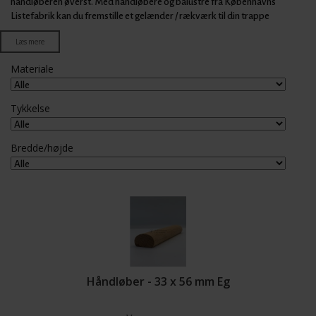
håndløberen øverst. Med håndløbere og balustre fra Københavns
Listefabrik kan du fremstille et gelænder / rækværk til din trappe
indendørs eller udendørs. Vores store udvalg i runde såvel som
Læs mere
kvadratiske håndløbere i mange udformninger og træsorter sikrer dig et
utal af kombinationsmuligheder. Vores træ lister er alle i bedste kvalitet til
Materiale
en træ pris, som er konkurrencedygtig på markedet for bygge materialer.
Tykkelse
Bredde/højde
Håndløber - 33 x 56 mm Eg