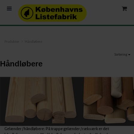
Produkter
Håndløbere
Sortering
Håndløbere
Gelænder / håndløbere: På trappe gelænder / rækværk er det