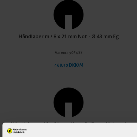
Håndløber m / 8 x 21 mm Not - Ø 43 mm Eg
Varenr.:
905488
468,50 DKK/M
Håndløber m / 8 x 21 mm Not - Ø 43 mm Mahogni