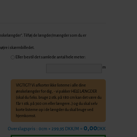
Ønskelængder". Tilføj de længder/mængder som du er
 højre i skærmbilledet.
Eller bestil det samlede antal hele meter:
m
VIGTIGT! Vi afkorter ikke listerne i alle dine
ønskelængder for dig, - vi pakker HELE LÆNGDER
(skal du f.eks. bruge 2 stk. på 180 cm kan det være du
får 1 stk. på 360 cm eller længere..) og du skal selv
korte listerne op i de længder du skal bruge ved
hjemkomst.
0,00
Overslagspris :
0
cm × 299,95 DKK/M =
DKK