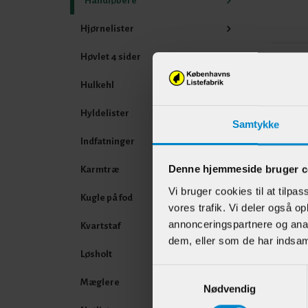
Håndløbere
Hjørnelister
Høvlet 4 sider
Andr
Hulkehl
Hyldelister
Samtykke
Indfatninger
Denne hjemmeside bruger c
Karmtræ
Vi bruger cookies til at tilpas
Kugle på fod
vores trafik. Vi deler også 
annonceringspartnere og anal
Kvartstaf
dem, eller som de har indsaml
Hånd
Løsholt
mm 
Samtykkevalg
Mæglere
Nødvendig