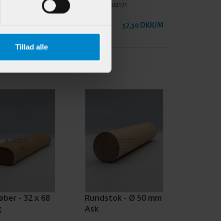
902372
Varenr.:
902171
64,95 DKK/M
57,50 DKK/M
Tillad alle
ber - 32 x 68
Rundstok - Ø 50 mm
g
Ask