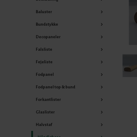
Baluster
Bundstykke
Decopaneler
Falsliste
Fejeliste
Fodpanel
Fodpanel top & bund
Forkantlister
Glaslister
Halvstaf