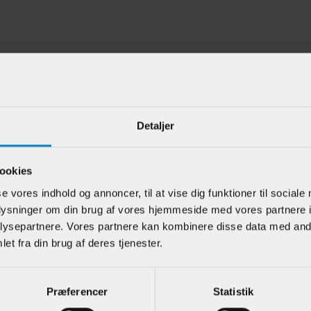
e kunder har også kigget på
Detaljer
ookies
se vores indhold og annoncer, til at vise dig funktioner til sociale
oplysninger om din brug af vores hjemmeside med vores partnere i
ysepartnere. Vores partnere kan kombinere disse data med andr
et fra din brug af deres tjenester.
løber - 33 x 56
Glasfalsliste m / 20
Skabsl
Eg
mm fals - 10 x 28 mm
hulkeh
Teak - UDGÅR!
21 mm
Præferencer
Statistik
Fyr