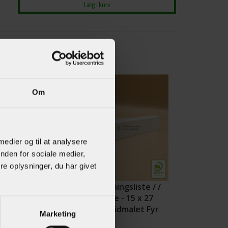
Om
 medier og til at analysere
nden for sociale medier,
e oplysninger, du har givet
iste m /
Afslutningsliste / /
l & staf - 15 x
Fodliste - 15 x 27
 Hvidmalet
mm Hvidmalet Fyr
Marketing