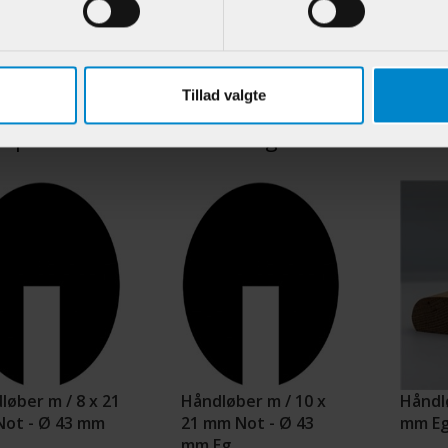
.:
900955
Varenr.:
901298
Varenr.:
424,95 DKK/M
118,95 DKK/M
Tillad valgte
e produkter i samme kategori
løber m / 8 x 21
Håndløber m / 10 x
Håndlø
ot - Ø 43 mm
21 mm Not - Ø 43
mm E
mm Eg