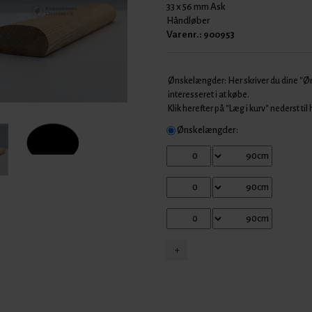
33 x 56 mm Ask
Håndløber
Varenr.:
900953
Ønskelængder: Her skriver du dine "
interesseret i at købe.
Klik herefter på "Læg i kurv" nederst til
Ønskelængder: