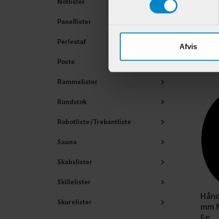
Notlister
Varenr
Panellister
Perlestaf
Afvis
Poste
Andr
Rammelister
Rundstok
Robotliste / Trekantliste
Sauna
Skabslister
Skillelister
Hånd
Skurelister
mm N
Eg