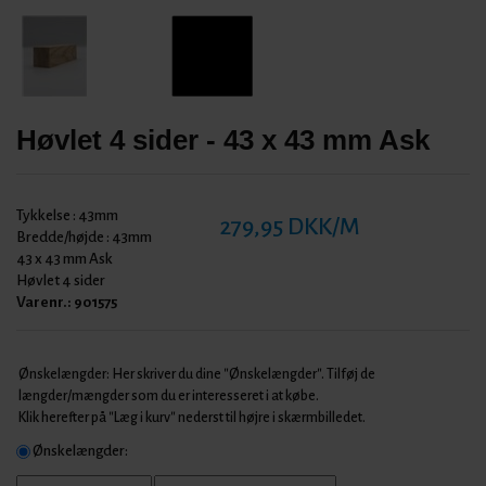
Høvlet 4 sider - 43 x 43 mm Ask
Tykkelse :
43mm
279,95 DKK/M
Bredde/højde :
43mm
43 x 43 mm Ask
Høvlet 4 sider
Varenr.:
901575
Ønskelængder: Her skriver du dine "Ønskelængder". Tilføj de
længder/mængder som du er interesseret i at købe.
Klik herefter på "Læg i kurv" nederst til højre i skærmbilledet.
Ønskelængder: