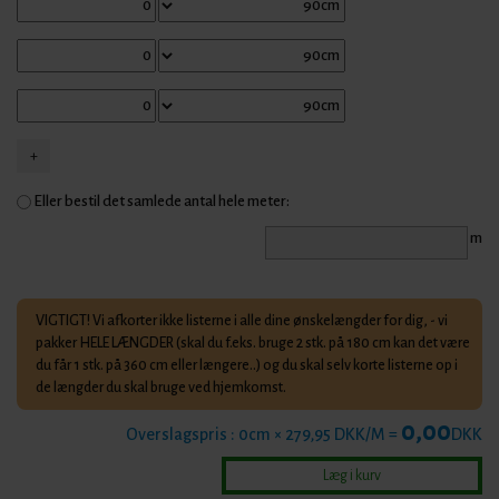
Eller bestil det samlede antal hele meter:
m
VIGTIGT! Vi afkorter ikke listerne i alle dine ønskelængder for dig, - vi
pakker HELE LÆNGDER (skal du f.eks. bruge 2 stk. på 180 cm kan det være
du får 1 stk. på 360 cm eller længere..) og du skal selv korte listerne op i
de længder du skal bruge ved hjemkomst.
0,00
Overslagspris :
0
cm × 279,95 DKK/M =
DKK