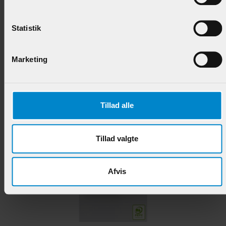
Glasfalsliste m / 15 mm fals - 10 x 22 mm Teak -
UDGÅR!
Statistik
Varenr.:
901296
Marketing
89,95 DKK/M
Tillad alle
Andre produkter i samme kategori
Tillad valgte
Afvis