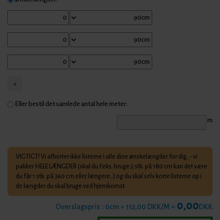
Eller bestil det samlede antal hele meter:
m
VIGTIGT! Vi afkorter ikke listerne i alle dine ønskelængder for dig, - vi
pakker HELE LÆNGDER (skal du f.eks. bruge 2 stk. på 180 cm kan det være
du får 1 stk. på 360 cm eller længere..) og du skal selv korte listerne op i
de længder du skal bruge ved hjemkomst.
0,00
Overslagspris :
0
cm × 112,00 DKK/M =
DKK