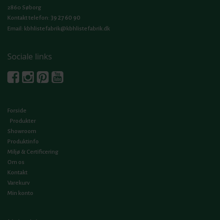
2860 Søborg
39 27 60 90
Kontakt telefon:
Email:
kbhlistefabrik@kbhlistefabrik.dk
Sociale links
Forside
Produkter
Showroom
Produktinfo
Miljø & Certificering
Om os
Kontakt
Varekurv
Min konto