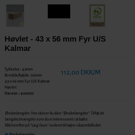
Høvlet - 43 x 56 mm Fyr U/S
Kalmar
Tykkelse :
43mm
112,00 DKK/M
Bredde/højde :
56mm
43 x 56 mm Fyr U/S Kalmar
Høvlet
Varenr.:
900077
Ønskelængder: Her skriver du dine "Ønskelængder". Tilføj de
længder/mængder som du er interesseret i at købe.
Klik herefter på "Læg i kurv" nederst til højre i skærmbilledet.
Ønskelængder: