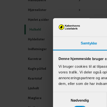
Håndløbere
Hjørnelister
Høvlet 4 sider
Andr
Hulkehl
Hyldelister
Samtykke
Indfatninger
Denne hjemmeside bruger c
Karmtræ
Vi bruger cookies til at tilpas
Kugle på fod
vores trafik. Vi deler også 
annonceringspartnere og anal
Kvartstaf
dem, eller som de har indsaml
Afslu
Løsholt
Fodli
Samtykkevalg
mm H
Mæglere
Nødvendig