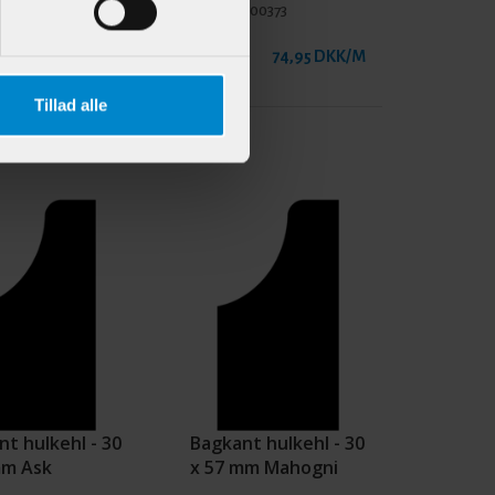
901446
Varenr.:
900373
298,95 DKK/M
74,95 DKK/M
Tillad alle
t hulkehl - 30
Bagkant hulkehl - 30
mm Ask
x 57 mm Mahogni