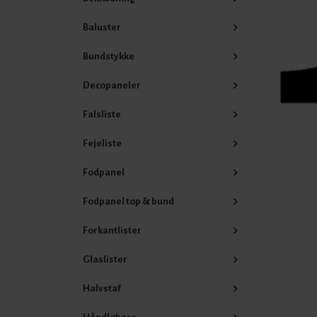
Baluster
Bundstykke
Decopaneler
Falsliste
Fejeliste
Fodpanel
Fodpanel top & bund
Forkantlister
Glaslister
Halvstaf