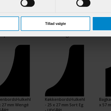
.:
902171
Varenr.:
900374
Varenr.:
57,50 DKK/M
39,95 DKK/M
Tillad valgte
e produkter i samme kategori
enbordsHulkehl
KøkkenbordsHulkehl
Bagkan
 x 27 mm Wengé
- 25 x 27 mm Sort Eg
x 57 
GÅR!!
- UDGÅR!