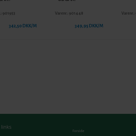
.:
901953
Varenr.:
901448
Varenr.:
342,50 DKK/M
349,95 DKK/M
 links
Forside