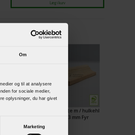
Om
 medier og til at analysere
nden for sociale medier,
e oplysninger, du har givet
nbordsHulkehl
Vægliste m / hulkehl
 27 mm Eg
- 27 x 33 mm Fyr
Marketing