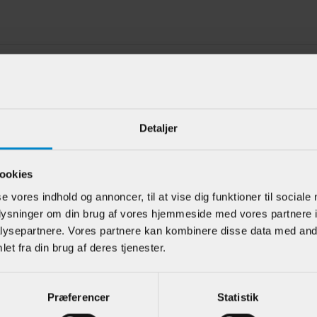
e kunder har også kigget på
Detaljer
ookies
se vores indhold og annoncer, til at vise dig funktioner til sociale
oplysninger om din brug af vores hjemmeside med vores partnere i
ysepartnere. Vores partnere kan kombinere disse data med andr
et fra din brug af deres tjenester.
tningsliste / /
Vægliste m / hulkehl
Køkke
ste - 15 x 27
- 9 x 21 mm Fyr
- 25 x
vidmalet Fyr
Præferencer
Statistik