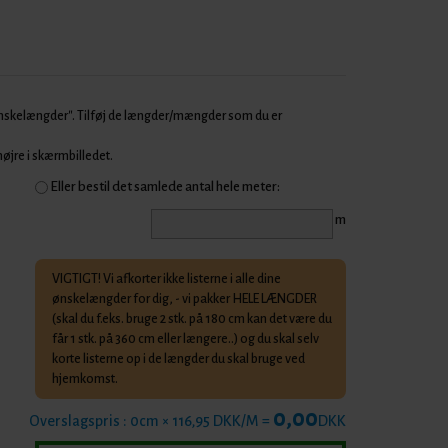
Ønskelængder". Tilføj de længder/mængder som du er
 højre i skærmbilledet.
Eller bestil det samlede antal hele meter:
m
VIGTIGT! Vi afkorter ikke listerne i alle dine
ønskelængder for dig, - vi pakker HELE LÆNGDER
(skal du f.eks. bruge 2 stk. på 180 cm kan det være du
får 1 stk. på 360 cm eller længere..) og du skal selv
korte listerne op i de længder du skal bruge ved
hjemkomst.
0,00
Overslagspris :
0
cm × 116,95 DKK/M =
DKK