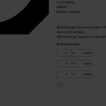
21 x 21 mm Eg
Hulkehl
Varenr.:
901443
Ønskelængder: Her skriver du dine "
interesseret i at købe.
Klik herefter på "Læg i kurv" nederst til
Ønskelængder: