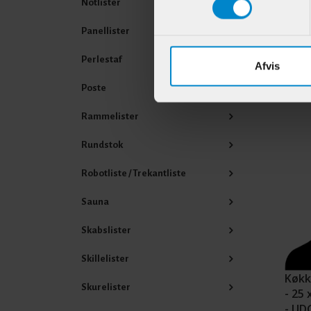
Notlister
Varenr
Panellister
Perlestaf
Afvis
Poste
Andr
Rammelister
Rundstok
Robotliste / Trekantliste
Sauna
Skabslister
Skillelister
Køkk
Skurelister
- 25
- UD