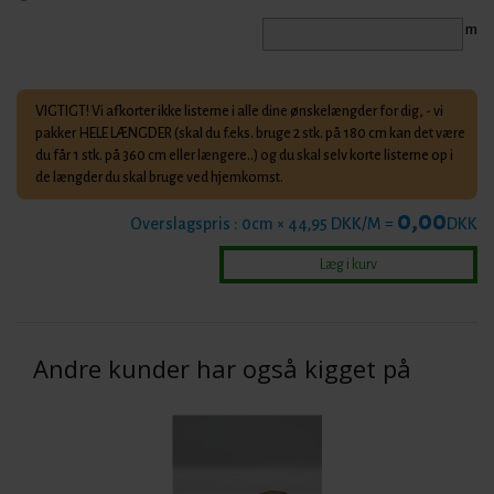
m
VIGTIGT! Vi afkorter ikke listerne i alle dine ønskelængder for dig, - vi
pakker HELE LÆNGDER (skal du f.eks. bruge 2 stk. på 180 cm kan det være
du får 1 stk. på 360 cm eller længere..) og du skal selv korte listerne op i
de længder du skal bruge ved hjemkomst.
0,00
Overslagspris :
0
cm × 44,95 DKK/M =
DKK
Andre kunder har også kigget på