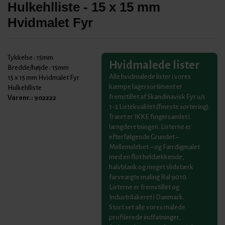
Hulkehlliste - 15 x 15 mm
Hvidmalet Fyr
Tykkelse :
15mm
Hvidmalede lister
Bredde/højde :
15mm
Alle hvidmalede lister i vores
15 x 15 mm Hvidmalet Fyr
kæmpe lagersortiment er
Hulkehlliste
fremstillet af Skandinavisk Fyr u/s
Varenr.:
902222
1-2 Listekvalitet (fineste sortering).
Træet er IKKE fingersamlet i
længderetningen. Listerne er
efterfølgende Grundet –
Mellemslebet – og Færdigmalet
med en flot heldækkende,
halvblank og meget slidstærk
farveægte maling Ral 9010.
Listerne er fremstillet og
Industrilakeret i Danmark.
Stort set alle vores malede
profilerede indfatninger,