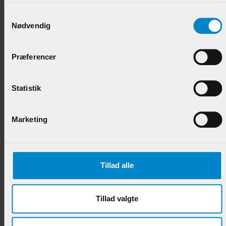
57,50 DKK/M
Samtykkevalg
Nødvendig
Præferencer
Statistik
Marketing
Vægliste m / hulkehl - 15 x 21 mm Fyr
Varenr.:
900372
Tillad alle
52,50 DKK/M
Tillad valgte