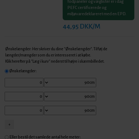
fodpaneler og væglister er i dag
PEFC certificerede og
miljøvaredeklareret med en EPD.
44,95 DKK/M
Ønskelængder: Her skriver du dine "Ønskelængder". Tilføj de
længder/mængder som du er interesseret i at købe.
Klik herefter på "Læg i kurv" nederst til højre i skærmbilledet.
Ønskelængder:
Eller bestil det samlede antal hele meter: