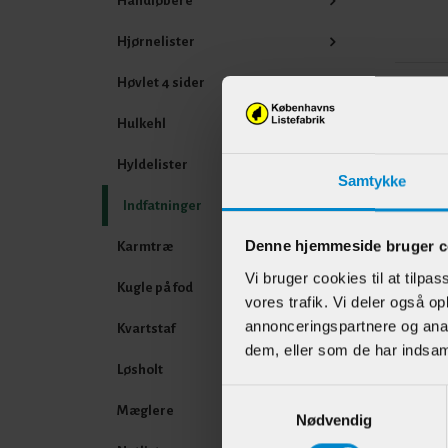
Håndløbere
Hjørnelister
Høvlet 4 sider
Andr
Hulkehl
Hyldelister
Samtykke
Indfatninger
Denne hjemmeside bruger c
Karmtræ
Vi bruger cookies til at tilpas
Kugle på fod
vores trafik. Vi deler også 
annonceringspartnere og anal
Kvartstaf
dem, eller som de har indsaml
Glasf
Løsholt
mm f
Samtykkevalg
Eg
Mæglere
Nødvendig