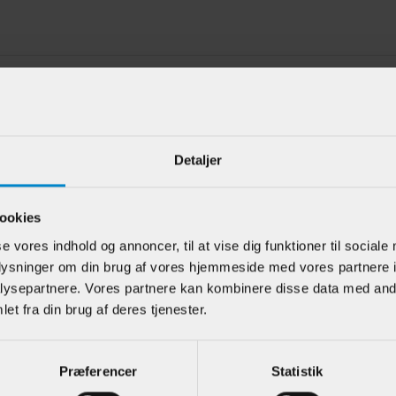
e kunder har også kigget på
Detaljer
ookies
se vores indhold og annoncer, til at vise dig funktioner til sociale
oplysninger om din brug af vores hjemmeside med vores partnere i
ysepartnere. Vores partnere kan kombinere disse data med andr
et fra din brug af deres tjenester.
alsliste m / 15
Alm. glat indfatning
Skabsl
als - 10 x 22 mm
- 15 x 68 mm Eg
hulkeh
21 mm
Præferencer
Statistik
Fyr