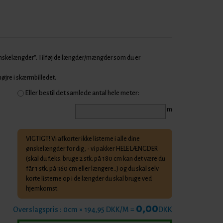
Ønskelængder". Tilføj de længder/mængder som du er
 højre i skærmbilledet.
Eller bestil det samlede antal hele meter:
m
VIGTIGT! Vi afkorter ikke listerne i alle dine
ønskelængder for dig, - vi pakker HELE LÆNGDER
(skal du f.eks. bruge 2 stk. på 180 cm kan det være du
får 1 stk. på 360 cm eller længere..) og du skal selv
korte listerne op i de længder du skal bruge ved
hjemkomst.
0,00
Overslagspris :
0
cm × 194,95 DKK/M =
DKK