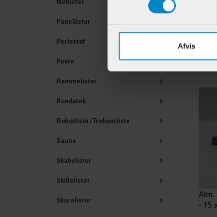
Notlister
Varenr
Panellister
Perlestaf
Afvis
Poste
Andr
Rammelister
Rundstok
Robotliste / Trekantliste
Sauna
Skabslister
Skillelister
Alm. 
Skurelister
- 15