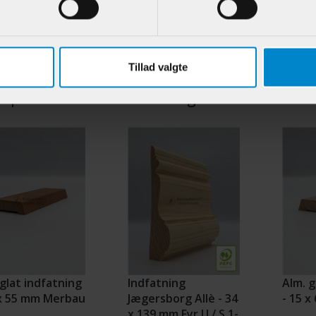
.:
901480
Varenr.:
901359
Varenr.:
74,95 DKK/M
228,00 DKK/M
Tillad valgte
e produkter i samme kategori
glat indfatning
Indfatning
Alm. g
 x 55 mm Merbau
Jægersborg Allè - 34
- 15 x
x 139 mm Fyr U / S 1-