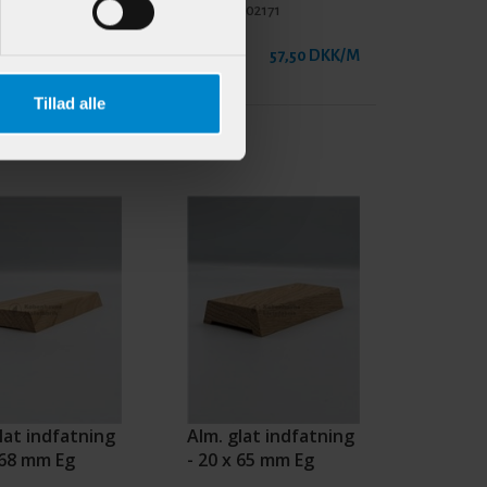
902372
Varenr.:
902171
64,95 DKK/M
57,50 DKK/M
Tillad alle
lat indfatning
Alm. glat indfatning
 68 mm Eg
- 20 x 65 mm Eg