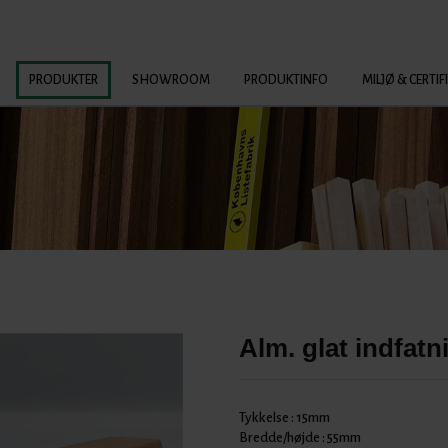
PRODUKTER
SHOWROOM
PRODUKTINFO
MILJØ & CERTIF
Alm. glat indfatn
Tykkelse :
15mm
Bredde/højde :
55mm