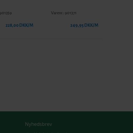
901359
Varenr.:
901371
228,00 DKK/M
249,95 DKK/M
Nyhedsbrev