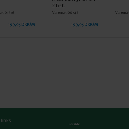
2 List.
.:
901376
Varenr.:
900742
Varenr.:
199,95 DKK/M
199,95 DKK/M
 links
Forside