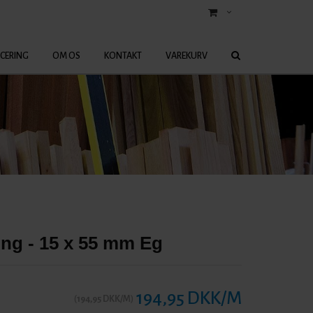
ICERING
OM OS
KONTAKT
VAREKURV
ing - 15 x 55 mm Eg
194,95 DKK/M
(
194,95 DKK/M
)