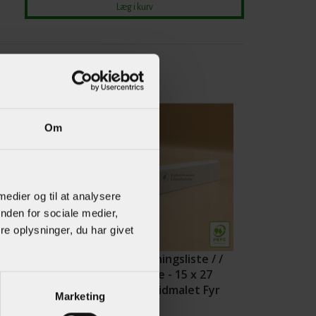
Om
 medier og til at analysere
nden for sociale medier,
e oplysninger, du har givet
iste m /
Afslutningsliste / /
l & staf - 15 x
Fodliste - 15 x 27
 Hvidmalet
mm Hvidmalet Fyr
Marketing