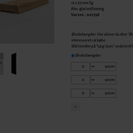
15 x 55 mm Eg
Alm. glat indfatning
Varenr.:
901358
Ønskelængder: Her skriver du dine "
interesseret i at købe.
Klik herefter på "Læg i kurv" nederst til
Ønskelængder: