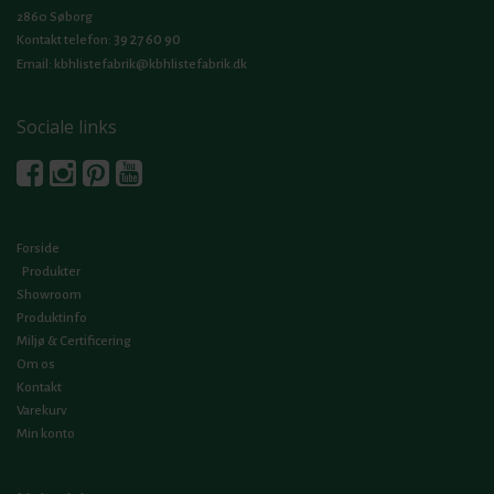
2860 Søborg
39 27 60 90
Kontakt telefon:
Email:
kbhlistefabrik@kbhlistefabrik.dk
Sociale links
Forside
Produkter
Showroom
Produktinfo
Miljø & Certificering
Om os
Kontakt
Varekurv
Min konto