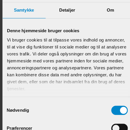
Samtykke
Detaljer
Om
Denne hjemmeside bruger cookies
Glasfalsliste m / 20 mm fals - 10 x 28 mm Teak -
Vi bruger cookies til at tilpasse vores indhold og annoncer,
UDGÅR!
til at vise dig funktioner til sociale medier og til at analysere
vores trafik. Vi deler også oplysninger om din brug af vores
Varenr.:
901298
hjemmeside med vores partnere inden for sociale medier,
118,95 DKK/M
annonceringspartnere og analysepartnere. Vores partnere
kan kombinere disse data med andre oplysninger, du har
givet dem, eller som de har indsamlet fra din brug af deres
tjenester.
Samtykkevalg
Nødvendig
Præferencer