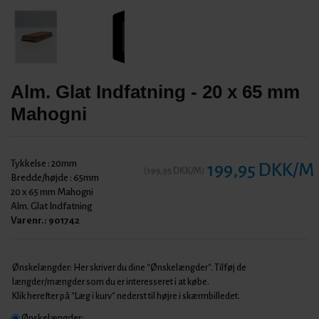
Alm. Glat Indfatning - 20 x 65 mm
Mahogni
Tykkelse :
20mm
199,95 DKK/M
(
199,95 DKK/M
)
Bredde/højde :
65mm
20 x 65 mm Mahogni
Alm. Glat Indfatning
Varenr.:
901742
Ønskelængder: Her skriver du dine "Ønskelængder". Tilføj de
længder/mængder som du er interesseret i at købe.
Klik herefter på "Læg i kurv" nederst til højre i skærmbilledet.
Ønskelængder: