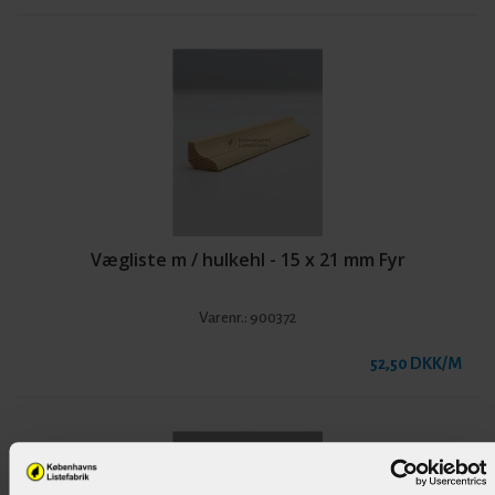
Vægliste m / hulkehl - 15 x 21 mm Fyr
Varenr.:
900372
52,50 DKK/M