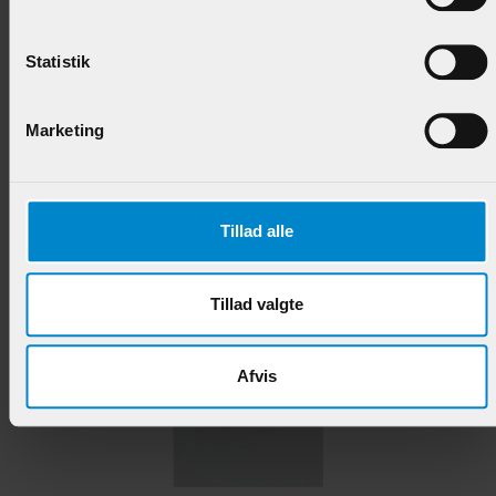
Skabsliste m / hulkehl & staf - 15 x 21 mm
Hvidmalet Fyr
Statistik
Varenr.:
902372
Marketing
64,95 DKK/M
Tillad alle
Andre produkter i samme kategori
Tillad valgte
Afvis