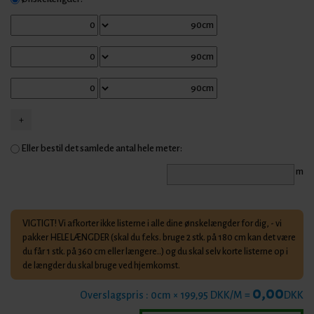
Eller bestil det samlede antal hele meter:
m
VIGTIGT! Vi afkorter ikke listerne i alle dine ønskelængder for dig, - vi
pakker HELE LÆNGDER (skal du f.eks. bruge 2 stk. på 180 cm kan det være
du får 1 stk. på 360 cm eller længere..) og du skal selv korte listerne op i
de længder du skal bruge ved hjemkomst.
0,00
Overslagspris :
0
cm × 199,95 DKK/M =
DKK