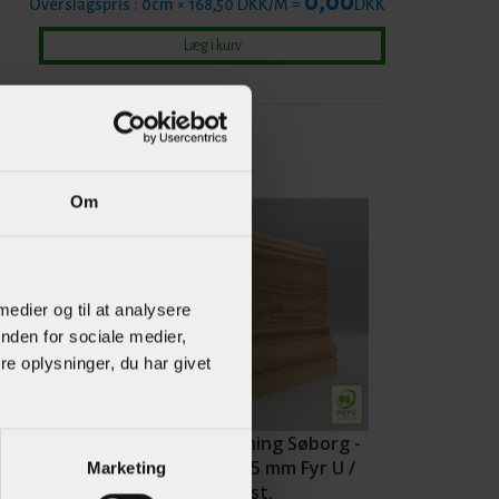
0,00
Overslagspris :
0
cm × 168,50 DKK/M =
DKK
Om
 medier og til at analysere
nden for sociale medier,
e oplysninger, du har givet
ning Søllerød
Indfatning Søborg -
 143 mm Fyr U /
21 x 125 mm Fyr U /
Marketing
ist.
S 1-2 List.