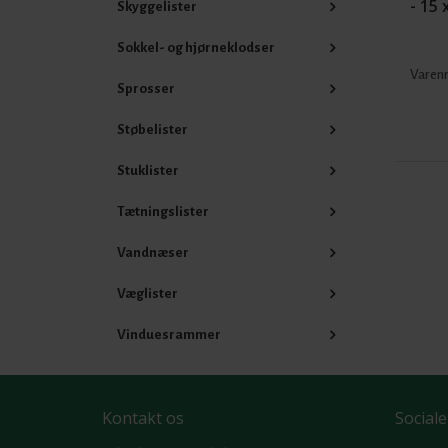
- 15
Skyggelister
Sokkel- og hjørneklodser
Varenr
Sprosser
Støbelister
Stuklister
Tætningslister
Vandnæser
Væglister
Vinduesrammer
Kontakt os
Sociale