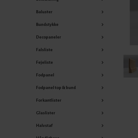
Baluster
Bundstykke
Decopaneler
Falsliste
Fejeliste
Fodpanel
Fodpanel top & bund
Forkantlister
Glaslister
Halvstaf