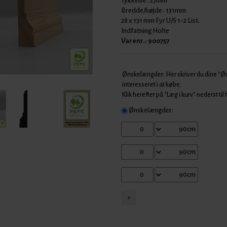
Tykkelse :
27mm
Bredde/højde :
131mm
28 x 131 mm Fyr U/S 1-2 List.
Indfatning Holte
Varenr.:
900757
Ønskelængder: Her skriver du dine "
interesseret i at købe.
Klik herefter på "Læg i kurv" nederst til
Ønskelængder: