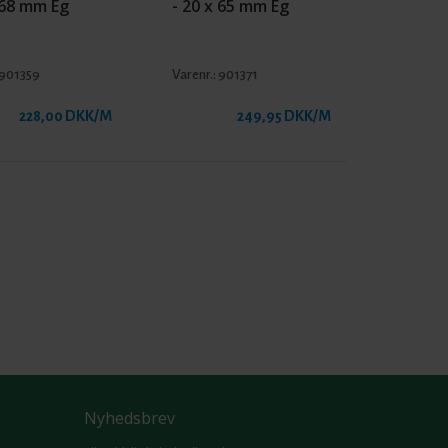
 68 mm Eg
- 20 x 65 mm Eg
901359
Varenr.:
901371
228,00 DKK/M
249,95 DKK/M
Nyhedsbrev