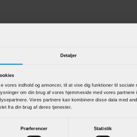
e kunder har også kigget på
Detaljer
ookies
se vores indhold og annoncer, til at vise dig funktioner til sociale
oplysninger om din brug af vores hjemmeside med vores partnere i
ysepartnere. Vores partnere kan kombinere disse data med andr
et fra din brug af deres tjenester.
atning
Indfatning
Indfat
erbro - 21 x 90
"Vesterbro" - 21 x
- 33 x
Præferencer
Statistik
r U / S 1-2 List.
90 mm Hvidmalet
S 1-2 L