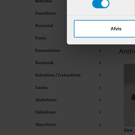
Notlister
Varenr
Panellister
Perlestaf
Afvis
Poste
Andr
Rammelister
Rundstok
Robotliste / Trekantliste
Sauna
Skabslister
Skillelister
Skurelister
Alm. 