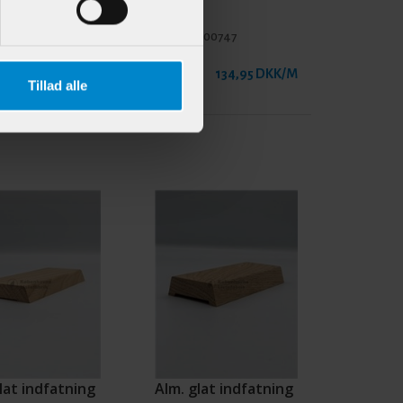
900758
Varenr.:
900747
189,95 DKK/M
134,95 DKK/M
Tillad alle
lat indfatning
Alm. glat indfatning