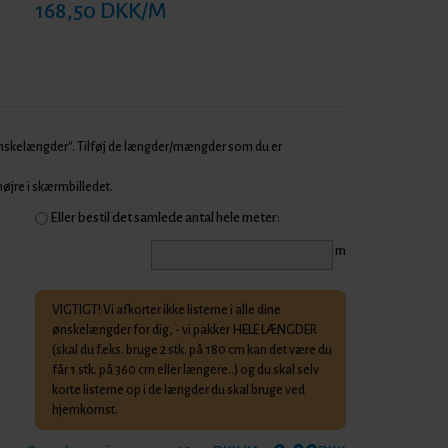
168,50 DKK/M
Ønskelængder". Tilføj de længder/mængder som du er
 højre i skærmbilledet.
Eller bestil det samlede antal hele meter:
m
VIGTIGT! Vi afkorter ikke listerne i alle dine
ønskelængder for dig, - vi pakker HELE LÆNGDER
(skal du f.eks. bruge 2 stk. på 180 cm kan det være du
får 1 stk. på 360 cm eller længere..) og du skal selv
korte listerne op i de længder du skal bruge ved
hjemkomst.