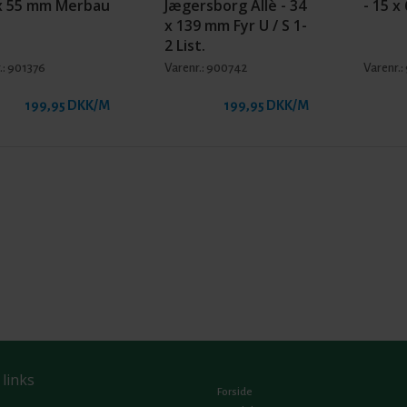
 x 55 mm Merbau
Jægersborg Allè - 34
- 15 x
x 139 mm Fyr U / S 1-
2 List.
.:
901376
Varenr.:
900742
Varenr.:
199,95 DKK/M
199,95 DKK/M
 links
Forside