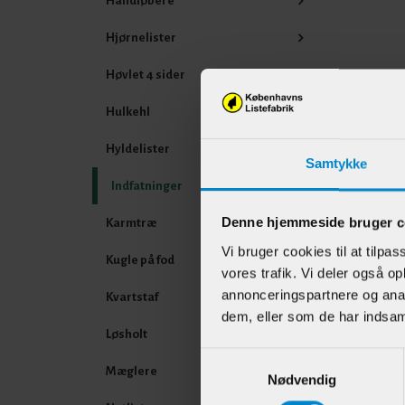
Håndløbere
Hjørnelister
Høvlet 4 sider
Hulkehl
Andr
Hyldelister
Samtykke
Indfatninger
Denne hjemmeside bruger c
Karmtræ
Vi bruger cookies til at tilpas
Kugle på fod
vores trafik. Vi deler også 
annonceringspartnere og anal
Kvartstaf
dem, eller som de har indsaml
Løsholt
Indf
Samtykkevalg
Mæglere
Vest
Nødvendig
mm Fy