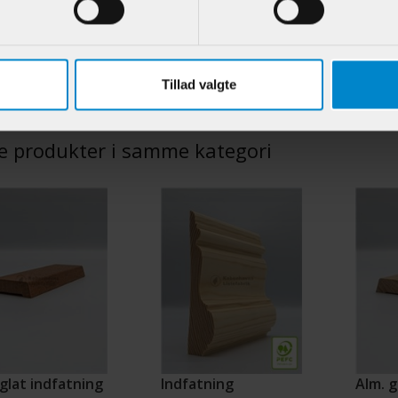
Fyr List.
.:
900700
Varenr.:
902700
Varenr.:
89,95 DKK/M
129,95 DKK/M
Tillad valgte
e produkter i samme kategori
glat indfatning
Indfatning
Alm. g