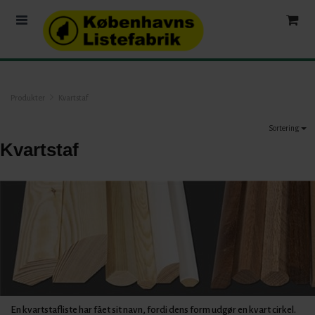
Produkter
Kvartstaf
Sortering
Kvartstaf
En kvartstafliste har fået sit navn, fordi dens form udgør en kvart cirkel.