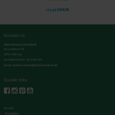
112,50 DKK/M
Kontakt os
Københavns Listefabrik
Rosenkæret 18
2860 Søborg
39 27 60 90
Kontakt telefon:
Email:
kbhlistefabrik@kbhlistefabrik.dk
Sociale links
Forside
Produkter