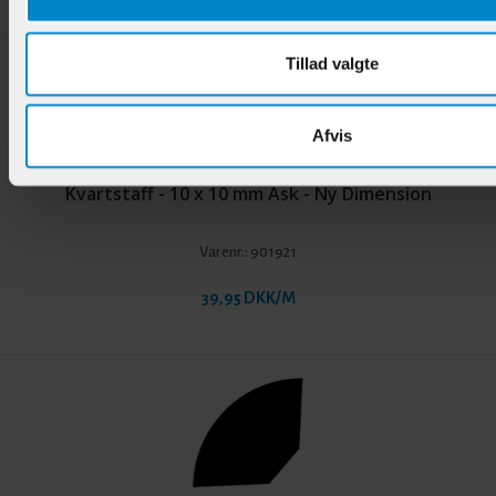
Tillad valgte
Afvis
Kvartstaff - 10 x 10 mm Ask - Ny Dimension
Varenr.:
901921
39,95 DKK/M