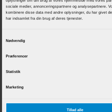
oplysninger om din brug af vores hjemmeside med vores part
sociale medier, annonceringspartnere og analysepartnere. V
Kvartstaf - 12 x 12 mm Bøg Lak
kombinere disse data med andre oplysninger, du har givet d
har indsamlet fra din brug af deres tjenester.
Varenr.:
904186
Samtykkevalg
48,95 DKK/M
Nødvendig
Præferencer
Statistik
Kvartstaf - 15 x 15 mm Bøg
Marketing
Varenr.:
901511
58,50 DKK/M
Tillad alle