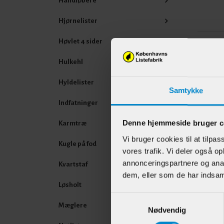
Håndløbere
Hjørnelister
Høvlet 4 sider
Andr
Hulkehl
Hyldelister
Samtykke
Indfatninger
Denne hjemmeside bruger c
Karmtræ
Vi bruger cookies til at tilpas
Kugle på fod
vores trafik. Vi deler også 
annonceringspartnere og anal
Kvartstaf
dem, eller som de har indsaml
Skill
Løsholt
(fork
Samtykkevalg
22 m
Mæglere
Nødvendig