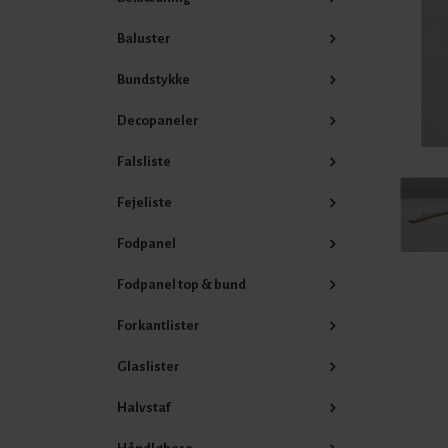
Baluster
Bundstykke
Decopaneler
Falsliste
Fejeliste
Fodpanel
Fodpanel top & bund
Forkantlister
Glaslister
Halvstaf