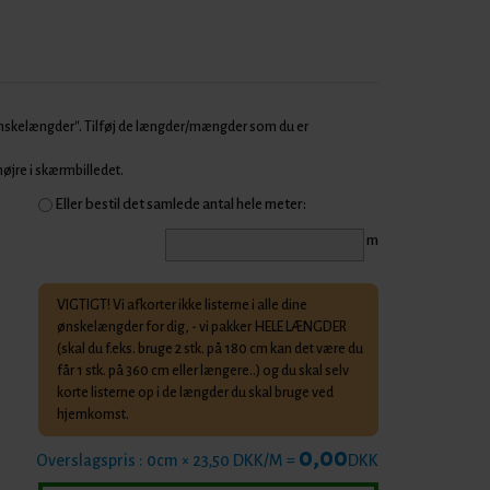
Ønskelængder". Tilføj de længder/mængder som du er
 højre i skærmbilledet.
Eller bestil det samlede antal hele meter:
m
VIGTIGT! Vi afkorter ikke listerne i alle dine
ønskelængder for dig, - vi pakker HELE LÆNGDER
(skal du f.eks. bruge 2 stk. på 180 cm kan det være du
får 1 stk. på 360 cm eller længere..) og du skal selv
korte listerne op i de længder du skal bruge ved
hjemkomst.
0,00
Overslagspris :
0
cm × 23,50 DKK/M =
DKK