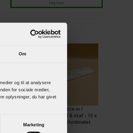
Om
 medier og til at analysere
nden for sociale medier,
e oplysninger, du har givet
iste
Skabsliste m /
ntliste) - 5 x
hulkehl & staf - 15 x
 Fyr
21 mm Hvidmalet
Marketing
Fyr