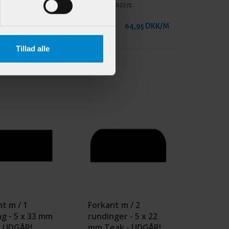
900128
Varenr.:
902372
28,95 DKK/M
64,95 DKK/M
Tillad alle
t m / 1
Forkant m / 2
g - 5 x 33 mm
rundinger - 5 x 22
- UDGÅR!
mm Teak - UDGÅR!