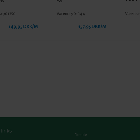
.:
901350
Varenr.:
901344
Varenr.:
149,95 DKK/M
157,95 DKK/M
 links
Forside