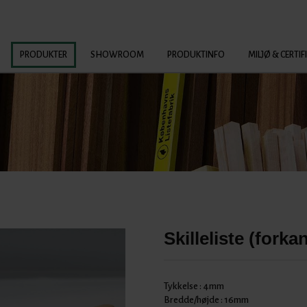
PRODUKTER
SHOWROOM
PRODUKTINFO
MILJØ & CERTIF
Skilleliste (forka
Tykkelse :
4mm
Bredde/højde :
16mm