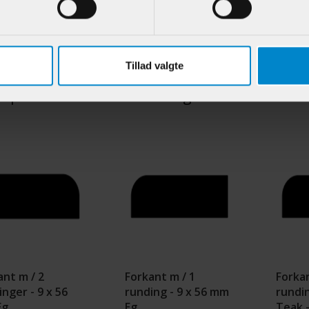
.:
901318
Varenr.:
902171
Varenr.:
43,95 DKK/M
57,50 DKK/M
Tillad valgte
e produkter i samme kategori
ant m / 2
Forkant m / 1
Forkan
nger - 9 x 56
runding - 9 x 56 mm
rundin
Eg
Eg
Teak 