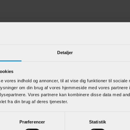
e kunder har også kigget på
Detaljer
ookies
se vores indhold og annoncer, til at vise dig funktioner til sociale
oplysninger om din brug af vores hjemmeside med vores partnere i
ysepartnere. Vores partnere kan kombinere disse data med andr
et fra din brug af deres tjenester.
eliste
Afslutningsliste / /
Skillel
antliste) - 5 x
Fodliste - 15 x 27
(forka
m Eg
mm Hvidmalet Fyr
22 mm
Præferencer
Statistik