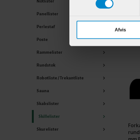
Notlister
Varenr
Panellister
Perlestaf
Afvis
Poste
Andr
Rammelister
Rundstok
Robotliste / Trekantliste
Sauna
Skabslister
Skillelister
Fork
Skurelister
rundi
mm 