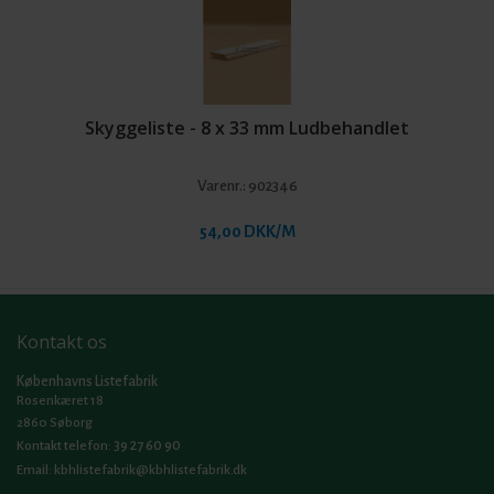
Skyggeliste - 8 x 33 mm Ludbehandlet
Varenr.:
902346
54,00 DKK/M
Kontakt os
Københavns Listefabrik
Rosenkæret 18
2860 Søborg
39 27 60 90
Kontakt telefon:
Email:
kbhlistefabrik@kbhlistefabrik.dk