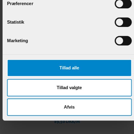
Præferencer
Skyggeliste - 15 x 21 mm Eg
Statistik
Varenr.:
901462
91,95 DKK/M
Marketing
Tillad alle
Tillad valgte
Skyggeliste - 9 x 35 mm Mahogni
Afvis
Varenr.:
901692
89,50 DKK/M