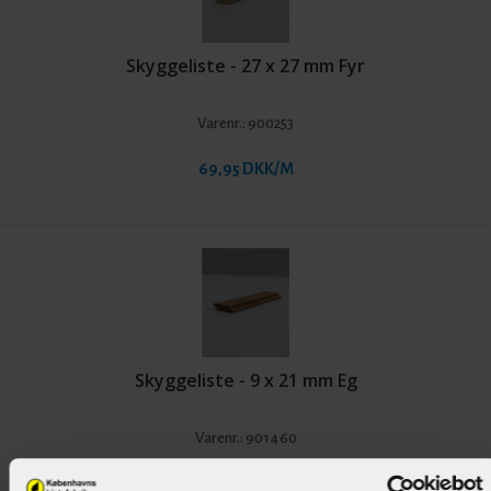
Skyggeliste - 27 x 27 mm Fyr
Varenr.:
900253
69,95 DKK/M
Skyggeliste - 9 x 21 mm Eg
Varenr.:
901460
67,95 DKK/M