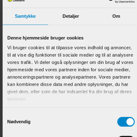
Samtykke
Detaljer
Om
Denne hjemmeside bruger cookies
Vi bruger cookies til at tilpasse vores indhold og annoncer,
til at vise dig funktioner til sociale medier og til at analysere
Skyggeliste - 9 x 35 mm Eg
vores trafik. Vi deler også oplysninger om din brug af vores
hjemmeside med vores partnere inden for sociale medier,
Varenr.:
901461
annonceringspartnere og analysepartnere. Vores partnere
kan kombinere disse data med andre oplysninger, du har
94,95 DKK/M
givet dem, eller som de har indsamlet fra din brug af deres
tjenester.
Samtykkevalg
Nødvendig