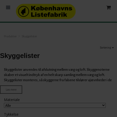
Produkter
Skyggelister
Sortering
Skyggelister
Skyggelister anvendes til afslutning mellem væg og loft. Skyggenoterne
skaber et visuelt indtryk af en helt skarp samling mellem væg og loft.
Skyggelister monteres, så skyggerne fra falsene tilslører ujævnheder i de
tilstødende flader (typisk væg / loft). Hos Københavns Listefabriks
Læs mere
finder du et stor udvalg af forskellige profiler og træ sorter, herunder fyr,
eg, hvidmalet fyr. Vores træ lister er alle i bedste kvalitet til en træ pris,
Materiale
som er konkurrencedygtig på markedet for bygge materialer.
Tykkelse