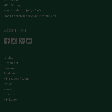
Rosenkæret 18
2860 Søborg
39 27 60 90
Kontakt telefon:
Email:
kbhlistefabrik@kbhlistefabrik.dk
Sociale links
Forside
Produkter
Showroom
Produktinfo
Miljø & Certificering
Om os
Kontakt
Varekurv
Min konto