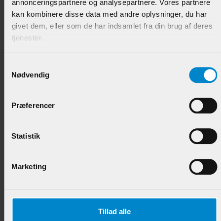
annonceringspartnere og analysepartnere. Vores partnere
kan kombinere disse data med andre oplysninger, du har
Hjørneklods m. hulk. & staf - 30x108x108 mm Fyr
givet dem, eller som de har indsamlet fra din brug af deres
List.
tjenester.
Varenr.:
900791
Samtykkevalg
112,50 DKK/STK
Nødvendig
Præferencer
Andre produkter i samme kategori
Statistik
Marketing
Tillad alle