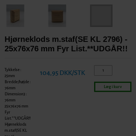
Hjørneklods m.staf(SE KL 2796) -
25x76x76 mm Fyr List.**UDGÅR!!
Tykkelse :
104,95 DKK/STK
25mm
Bredde/højde :
Læg i kurv
76mm
Dimension3 :
76mm
25x76x76 mm
Fyr
List.**UDGÅR!!
Hjørneklods
m.staf(SE KL