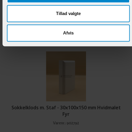
Elefantfod - 27 x 125 x 200mm Hvidmalet Fyr
Tillad valgte
Varenr.:
902784
Afvis
219,95 DKK/STK
Sokkelklods m. Staf - 30x100x150 mm Hvidmalet
Fyr
Varenr.:
902792