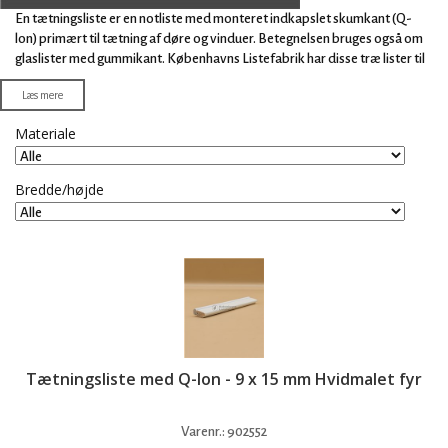
En tætningsliste er en notliste med monteret indkapslet skumkant (Q-
lon) primært til tætning af døre og vinduer. Betegnelsen bruges også om
glaslister med gummikant. Københavns Listefabrik har disse træ lister til
tætning af døre og vinduer i hvidmalet fyr og fyr, hvor vores træ pris er
Læs mere
konkurrencedygtig på bygge materialer.
Materiale
Bredde/højde
Tætningsliste med Q-lon - 9 x 15 mm Hvidmalet fyr
Varenr.:
902552