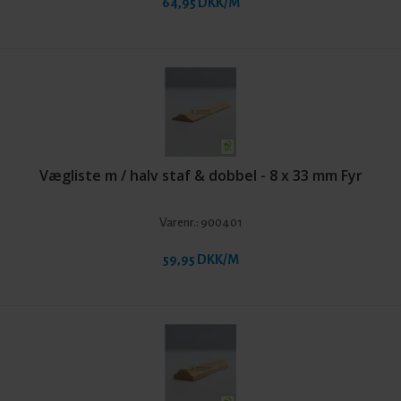
64,95 DKK/M
Vægliste m / halv staf & dobbel - 8 x 33 mm Fyr
Varenr.:
900401
59,95 DKK/M