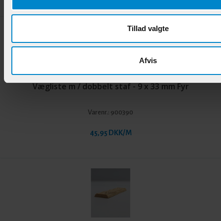
Tillad valgte
Afvis
Vægliste m / dobbelt staf - 9 x 33 mm Fyr
Varenr.:
900390
45,95 DKK/M