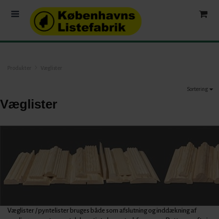
Produkter
Væglister
Sortering
Væglister
Væglister / pyntelister bruges både som afslutning og inddækning af