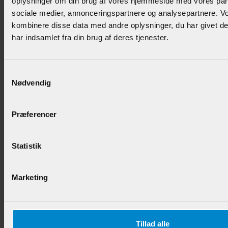
oplysninger om din brug af vores hjemmeside med vores part
sociale medier, annonceringspartnere og analysepartnere. V
Vægliste m / dobbelt staf - 8 x 20 mm Fyr
kombinere disse data med andre oplysninger, du har givet d
har indsamlet fra din brug af deres tjenester.
Varenr.:
900388
Samtykkevalg
45,40 DKK/M
Nødvendig
Præferencer
Statistik
Vægliste m / dobbelt staf - 15 x 68 mm Fyr
Marketing
Varenr.:
900389
85,95 DKK/M
Tillad alle