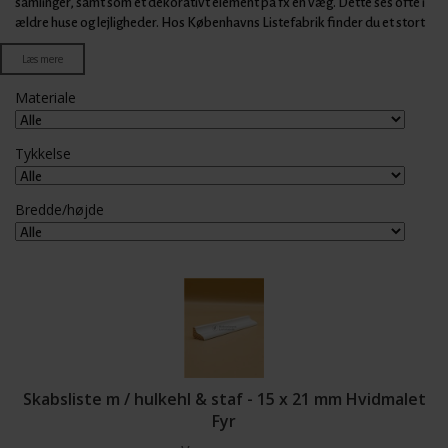
samlinger, samt som et dekorativt element på fx en væg. Dette ses ofte i
ældre huse og lejligheder. Hos Københavns Listefabrik finder du et stort
udvalg af forskellige profiler - lige fra klassiske almueprofiler til mere
Læs mere
moderne og enkle listetyper. Vores træ lister er alle i bedste kvalitet til en
træ pris, som er konkurrencedygtig på markedet for bygge materialer.
Materiale
Tykkelse
Bredde/højde
Skabsliste m / hulkehl & staf - 15 x 21 mm Hvidmalet
Fyr