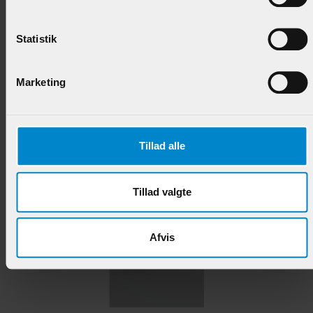
Asymmetrisk vægliste - 15 x 27 mm Fyr
Statistik
Varenr.:
900477
Marketing
49,95 DKK/M
Tillad alle
Andre produkter i samme kategori
Tillad valgte
Afvis