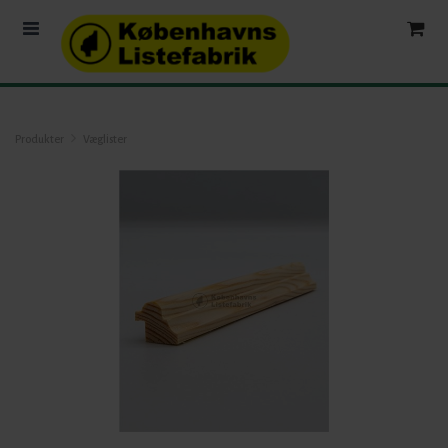
Produkter
Væglister