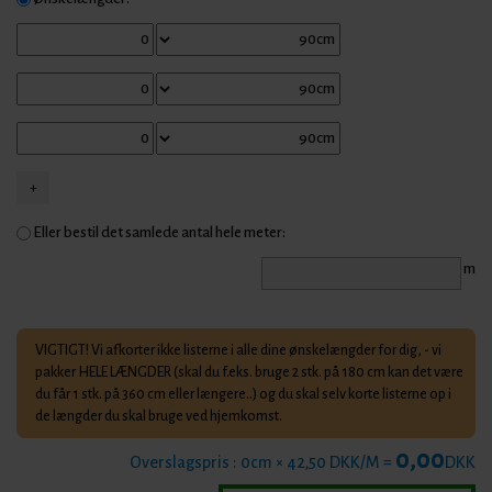
Eller bestil det samlede antal hele meter:
m
VIGTIGT! Vi afkorter ikke listerne i alle dine ønskelængder for dig, - vi
pakker HELE LÆNGDER (skal du f.eks. bruge 2 stk. på 180 cm kan det være
du får 1 stk. på 360 cm eller længere..) og du skal selv korte listerne op i
de længder du skal bruge ved hjemkomst.
0,00
Overslagspris :
0
cm × 42,50 DKK/M =
DKK