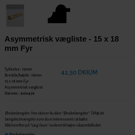
Asymmetrisk vægliste - 15 x 18
mm Fyr
Tykkelse :
15mm
42,50 DKK/M
Bredde/højde :
18mm
15 x 18 mm Fyr
Asymmetrisk vægliste
Varenr.:
900476
Ønskelængder: Her skriver du dine "Ønskelængder". Tilføj de
længder/mængder som du er interesseret i at købe.
Klik herefter på "Læg i kurv" nederst til højre i skærmbilledet.
Ønskelængder: