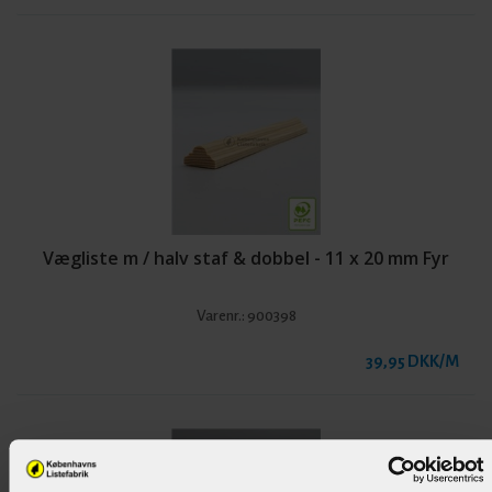
Vægliste m / halv staf & dobbel - 11 x 20 mm Fyr
Varenr.:
900398
39,95 DKK/M