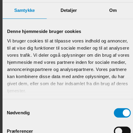
Samtykke
Detaljer
Om
Denne hjemmeside bruger cookies
Topliste / Vægpanel 22 x15 Fals - 55 x 74 mm
Vi bruger cookies til at tilpasse vores indhold og annoncer,
Lamineret Fyr
til at vise dig funktioner til sociale medier og til at analysere
vores trafik. Vi deler også oplysninger om din brug af vores
Varenr.:
900466
hjemmeside med vores partnere inden for sociale medier,
398,95 DKK/M
annonceringspartnere og analysepartnere. Vores partnere
kan kombinere disse data med andre oplysninger, du har
givet dem, eller som de har indsamlet fra din brug af deres
tjenester.
Samtykkevalg
Nødvendig
Præferencer