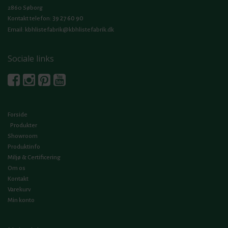
2860 Søborg
39 27 60 90
Kontakt telefon:
Email:
kbhlistefabrik@kbhlistefabrik.dk
Sociale links
Forside
Produkter
Showroom
Produktinfo
Miljø & Certificering
Om os
Kontakt
Varekurv
Min konto