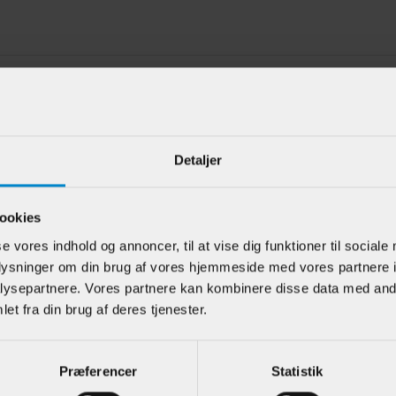
e kunder har også kigget på
Detaljer
ookies
se vores indhold og annoncer, til at vise dig funktioner til sociale
oplysninger om din brug af vores hjemmeside med vores partnere i
ysepartnere. Vores partnere kan kombinere disse data med andr
et fra din brug af deres tjenester.
iste m /
Asymmetrisk
Vægli
lt staf - 21 x
vægliste - 21 x 42
dobbel
m Fyr
mm Fyr
x 56 
Præferencer
Statistik