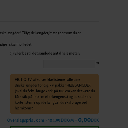
Ønskelængder". Tilføj de længder/mængder som du er
 højre i skærmbilledet.
Eller bestil det samlede antal hele meter:
m
VIGTIGT! Vi afkorter ikke listerne i alle dine
ønskelængder for dig, - vi pakker HELE LÆNGDER
(skal du f.eks. bruge 2 stk. på 180 cm kan det være du
får 1 stk. på 360 cm eller længere..) og du skal selv
korte listerne op i de længder du skal bruge ved
hjemkomst.
0,00
Overslagspris :
0
cm × 104,95 DKK/M =
DKK