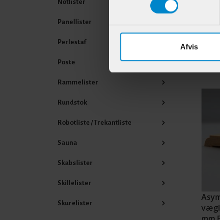
Notlister
Varenr
Panellister
Perlestaf
Afvis
Poste
Andr
Rammelister
Rundstok
Robotliste / Trekantliste
Sauna
Skabslister
Skillelister
Asym
Skurelister
vægli
mm F