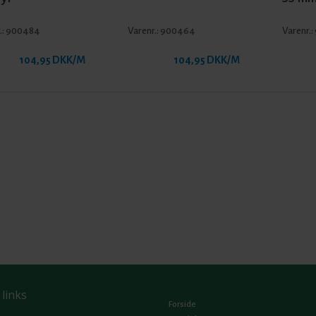
.:
900484
Varenr.:
900464
Varenr.:
104,95 DKK/M
104,95 DKK/M
 links
Forside