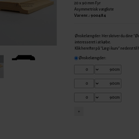
20 x 90 mm Fyr
Asymmetrisk vægliste
Varenr.:
900484
Ønskelængder: Her skriver du dine "
interesseret i at købe.
Klik herefter på "Læg i kurv" nederst til
Ønskelængder: