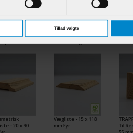
.:
900395
Varenr.:
900478
Varenr.:
94,95 DKK/M
69,95 DKK/M
Tillad valgte
e produkter i samme kategori
metrisk
Vægliste - 15 x 118
TRAP
ste - 20 x 90
mm Fyr
Til Re
yr
55 mm 