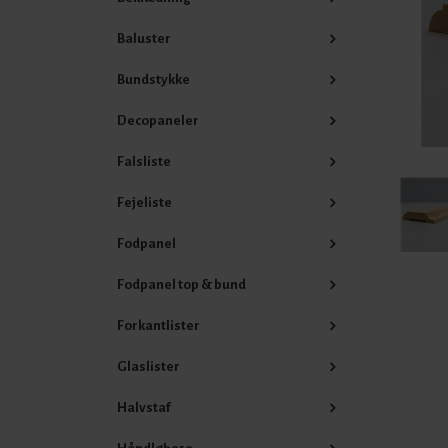
Baluster
Bundstykke
Decopaneler
Falsliste
Fejeliste
Fodpanel
Fodpanel top & bund
Forkantlister
Glaslister
Halvstaf