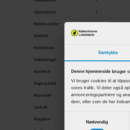
Håndløbere
Hjørnelister
Høvlet 4 sider
Andr
Hulkehl
Hyldelister
Samtykke
Indfatninger
Denne hjemmeside bruger c
Karmtræ
Vi bruger cookies til at tilpas
Kugle på fod
vores trafik. Vi deler også 
annonceringspartnere og anal
Kvartstaf
dem, eller som de har indsaml
Vægl
Løsholt
dobbe
Samtykkevalg
92 m
Mæglere
Nødvendig