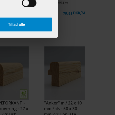
900403
Varenr.:
900479
64,95 DKK/M
79,95 DKK/M
Tillad alle
PEFORKANT -
"Anker" m / 22 x 10
novering - 27 x
mm Fals - 50 x 30
Fyr List
mm Fyr Topliste