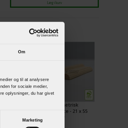
Om
 medier og til at analysere
nden for sociale medier,
e oplysninger, du har givet
ste m /
Asymmetrisk
t hulkehl - 15
vægliste - 21 x 55
mm Fyr
mm Fyr
Marketing