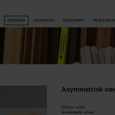
PRODUKTER
SHOWROOM
PRODUKTINFO
MILJØ & CERTIF
Asymmetrisk vægl
Tykkelse :
20mm
Bredde/højde :
90mm